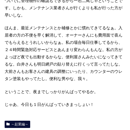
ついでに管理物件の確認もできるから一石二鳥じゃということで
す。しかも、メンテナンス業者さんが行くよりも私が行った方が
早いしな。
ほんま、最近メンテナンスとか補修とかに慣れてきてるなぁ。入
居者の方の不便を早く解消して、オーナーさんにも費用面で喜ん
でもらえるとうれしいからなぁ。私の場合毎日仕事してるから、
２４時間緊急対応サービスとあんまり変わらんもんな。私の方が
よっぽど夜でも出動するからな。便利屋さんみたいになってきて
るな。白井さんも明日網戸の貼り替えに行くって言ってたしな。
大前さんもお客さんの建具の調整にいったり、カウンターのウレ
タン塗装もやってたし。便利な男やな、我々。
ということで、夜までしっかりがんばってやるか。
じゃあ、今日も１日がんばっていきまっしょい！
～起業編～