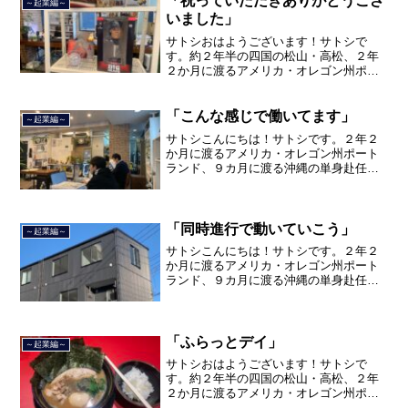
「祝っていただきありがとうござ
～起業編～
いました」
サトシおはようございます！サトシで
す。約２年半の四国の松山・高松、２年
２か月に渡るアメリカ・オレゴン州ポー
トランド、９カ月の沖縄の単身赴任の旅
を終えて、２０２１年３月５日に２３年
間のサラリーマン人生に終止符を打っ
「こんな感じで働いてます」
～起業編～
て、２０２１年３月９日より東...
サトシこんにちは！サトシです。２年２
か月に渡るアメリカ・オレゴン州ポート
ランド、９カ月に渡る沖縄の単身赴任の
旅を終えて、２０２１年３月５日に２３
年間のサラリーマン人生に終止符を打ち
ました。２０２１年３月９日より東京都
品川区南大井で不動産を主...
「同時進行で動いていこう」
～起業編～
サトシこんにちは！サトシです。２年２
か月に渡るアメリカ・オレゴン州ポート
ランド、９カ月に渡る沖縄の単身赴任の
旅を終えて、２０２１年３月５日に２３
年間のサラリーマン人生に終止符を打ち
ました。２０２１年３月９日より東京都
品川区南大井で不動産を主...
「ふらっとデイ」
～起業編～
サトシおはようございます！サトシで
す。約２年半の四国の松山・高松、２年
２か月に渡るアメリカ・オレゴン州ポー
トランド、９カ月の沖縄の単身赴任の旅