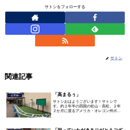
サトシをフォローする
サトシ
関連記事
「高まるぅ」
～起業編～
サトシおはようございます！サトシで
す。約２年半の四国の松山・高松、２年
２か月に渡るアメリカ・オレゴン州ポー
トランド、９カ月の沖縄の単身赴任の旅
を終えて、２０２１年３月５日に２３年
間のサラリーマン人生に終止符を打っ
て、２０２１年３月９日より東...