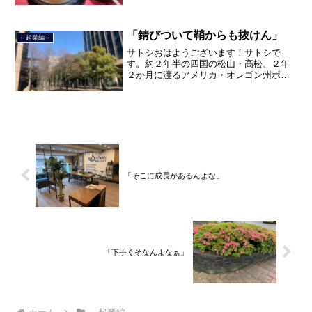
を終えて、２０２１年３月５日に２３年
間のサラリーマン人生に終止符を打っ
て、２０２１年３月９日より東...
「錆びついて鞘からも抜けん」
～起業編～
サトシおはようございます！サトシで
す。約２年半の四国の松山・高松、２年
２か月に渡るアメリカ・オレゴン州ポー
トランド、９カ月の沖縄の単身赴任の旅
を終えて、２０２１年３月５日に２３年
間のサラリーマン人生に終止符を打ちま
した。２０２１年３月９日よ...
「そこに成長があるんよな」
「下手くそなんよなぁ」