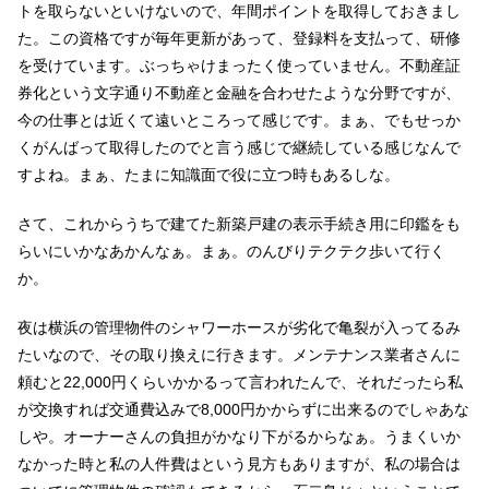
トを取らないといけないので、年間ポイントを取得しておきまし
た。この資格ですが毎年更新があって、登録料を支払って、研修
を受けています。ぶっちゃけまったく使っていません。不動産証
券化という文字通り不動産と金融を合わせたような分野ですが、
今の仕事とは近くて遠いところって感じです。まぁ、でもせっか
くがんばって取得したのでと言う感じで継続している感じなんで
すよね。まぁ、たまに知識面で役に立つ時もあるしな。
さて、これからうちで建てた新築戸建の表示手続き用に印鑑をも
らいにいかなあかんなぁ。まぁ。のんびりテクテク歩いて行く
か。
夜は横浜の管理物件のシャワーホースが劣化で亀裂が入ってるみ
たいなので、その取り換えに行きます。メンテナンス業者さんに
頼むと22,000円くらいかかるって言われたんで、それだったら私
が交換すれば交通費込みで8,000円かからずに出来るのでしゃあな
しや。オーナーさんの負担がかなり下がるからなぁ。うまくいか
なかった時と私の人件費はという見方もありますが、私の場合は