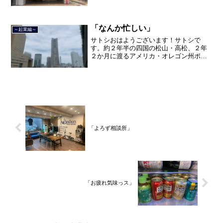
トランド、９カ月の沖縄の単身赴任の旅
を終えて、２０２１年３月５日に２３年
間のサラリーマン人生に終止符を打っ
て、２０２１年３月９日より東...
「なんか忙しい」
～起業編～
サトシおはようございます！サトシで
す。約２年半の四国の松山・高松、２年
２か月に渡るアメリカ・オレゴン州ポー
トランド、９カ月の沖縄の単身赴任の旅
を終えて、２０２１年３月５日に２３年
間のサラリーマン人生に終止符を打っ
て、２０２１年３月９日より東...
「よろず相談所」
「お疲れ気味っス」