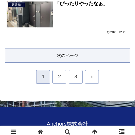
「ぴったりやったなぁ」
～起業編～
2025.12.20
次のページ
次
1
2
3
へ
Anchors株式会社
© 2020 Anchors株式会社.