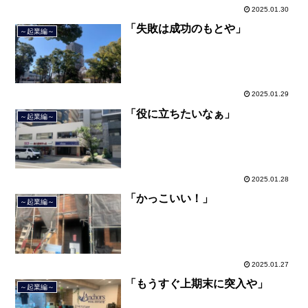
2025.01.30
「失敗は成功のもとや」
～起業編～
2025.01.29
「役に立ちたいなぁ」
～起業編～
2025.01.28
「かっこいい！」
～起業編～
2025.01.27
「もうすぐ上期末に突入や」
～起業編～