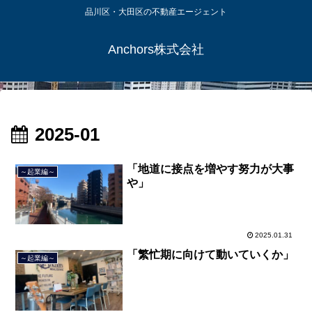
品川区・大田区の不動産エージェント
Anchors株式会社
2025-01
「地道に接点を増やす努力が大事
～起業編～
や」
2025.01.31
「繁忙期に向けて動いていくか」
～起業編～