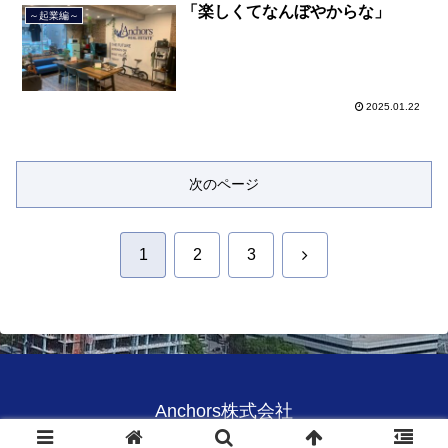
「楽しくてなんぼやからな」
～起業編～
2025.01.22
次のページ
次
1
2
3
へ
Anchors株式会社
© 2020 Anchors株式会社.