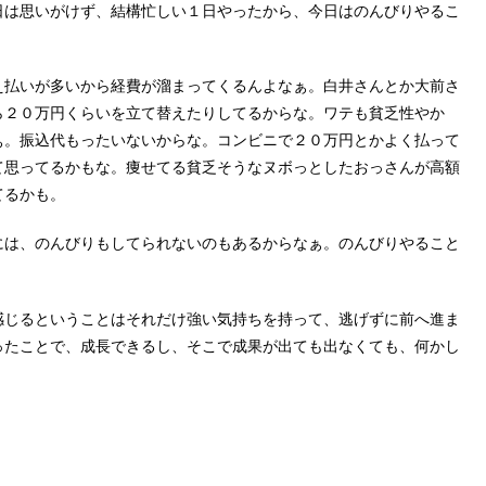
日は思いがけず、結構忙しい１日やったから、今日はのんびりやるこ
え払いが多いから経費が溜まってくるんよなぁ。白井さんとか大前さ
ら２０万円くらいを立て替えたりしてるからな。ワテも貧乏性やか
ぁ。振込代もったいないからな。コンビニで２０万円とかよく払って
て思ってるかもな。痩せてる貧乏そうなヌボっとしたおっさんが高額
てるかも。
には、のんびりもしてられないのもあるからなぁ。のんびりやること
感じるということはそれだけ強い気持ちを持って、逃げずに前へ進ま
ったことで、成長できるし、そこで成果が出ても出なくても、何かし