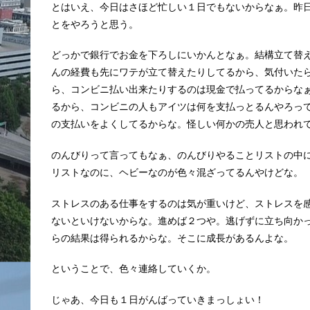
とはいえ、今日はさほど忙しい１日でもないからなぁ。昨
とをやろうと思う。
どっかで銀行でお金を下ろしにいかんとなぁ。結構立て替
んの経費も先にワテが立て替えたりしてるから、気付いた
ら、コンビニ払い出来たりするのは現金で払ってるからな
るから、コンビニの人もアイツは何を支払っとるんやろっ
の支払いをよくしてるからな。怪しい何かの売人と思われ
のんびりって言ってもなぁ、のんびりやることリストの中
リストなのに、ヘビーなのが色々混ざってるんやけどな。
ストレスのある仕事をするのは気が重いけど、ストレスを
ないといけないからな。進めば２つや。逃げずに立ち向か
らの結果は得られるからな。そこに成長があるんよな。
ということで、色々連絡していくか。
じゃあ、今日も１日がんばっていきまっしょい！