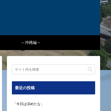
～沖縄編～
最近の投稿
「今日は涼めたな」