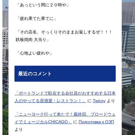
「あっという間に２０時や」
「疲れ果てた果てに」
「その店名、そっくりそのままお返しするぜ！！！
鉄板焼肉 大当り」
「心地よい疲れや」
最近のコメント
「ポートランドで駐在する会社員がおすすめする日本
人のやってる居酒屋・レストラン！」
に
Twicsy
より
「ニューヨーク行って来たで！最終回、ブロードウェ
イでミュージカルCHICAGO」
に
Подготовка к ОЗП
より