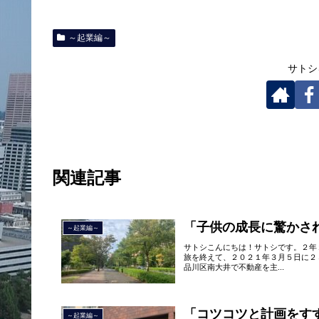
～起業編～
サトシ
関連記事
「子供の成長に驚かさ
～起業編～
サトシこんにちは！サトシです。２年
旅を終えて、２０２１年３月５日に２
品川区南大井で不動産を主...
「コツコツと計画をす
～起業編～