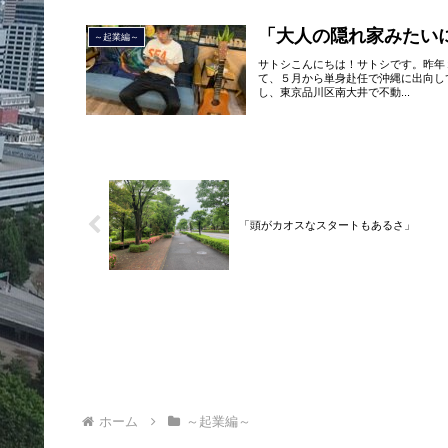
「大人の隠れ家みたい
～起業編～
サトシこんにちは！サトシです。昨年
て、５月から単身赴任で沖縄に出向し
し、東京品川区南大井で不動...
「頭がカオスなスタートもあるさ」
ホーム
～起業編～