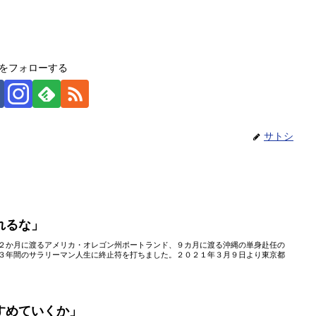
をフォローする
サトシ
れるな」
２か月に渡るアメリカ・オレゴン州ポートランド、９カ月に渡る沖縄の単身赴任の
３年間のサラリーマン人生に終止符を打ちました。２０２１年３月９日より東京都
すめていくか」