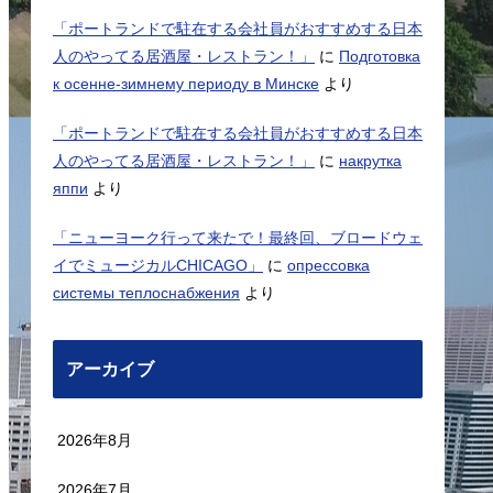
「ポートランドで駐在する会社員がおすすめする日本
人のやってる居酒屋・レストラン！」
に
Подготовка
к осенне-зимнему периоду в Минске
より
「ポートランドで駐在する会社員がおすすめする日本
人のやってる居酒屋・レストラン！」
に
накрутка
яппи
より
「ニューヨーク行って来たで！最終回、ブロードウェ
イでミュージカルCHICAGO」
に
опрессовка
системы теплоснабжения
より
アーカイブ
2026年8月
2026年7月