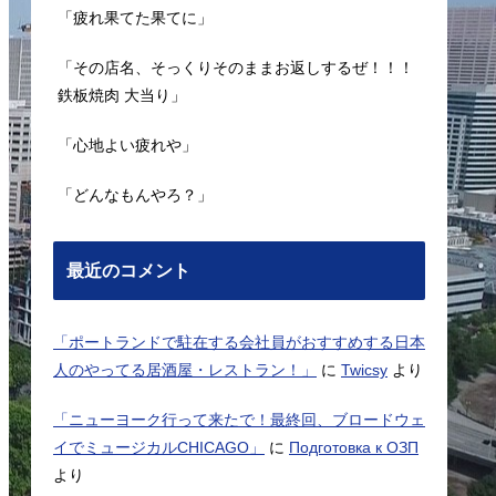
「疲れ果てた果てに」
「その店名、そっくりそのままお返しするぜ！！！
鉄板焼肉 大当り」
「心地よい疲れや」
「どんなもんやろ？」
最近のコメント
「ポートランドで駐在する会社員がおすすめする日本
人のやってる居酒屋・レストラン！」
に
Twicsy
より
「ニューヨーク行って来たで！最終回、ブロードウェ
イでミュージカルCHICAGO」
に
Подготовка к ОЗП
より