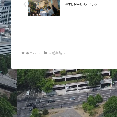
「年末は何かと物入りじゃ」
ホーム
～起業編～