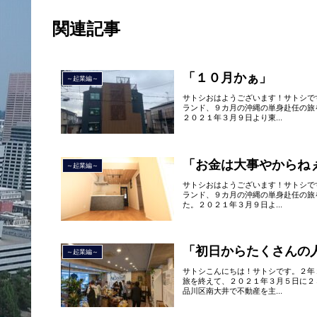
関連記事
「１０月かぁ」
～起業編～
サトシおはようございます！サトシで
ランド、９カ月の沖縄の単身赴任の旅
２０２１年３月９日より東...
「お金は大事やからね
～起業編～
サトシおはようございます！サトシで
ランド、９カ月の沖縄の単身赴任の旅
た。２０２１年３月９日よ...
「初日からたくさんの
～起業編～
サトシこんにちは！サトシです。２年
旅を終えて、２０２１年３月５日に２
品川区南大井で不動産を主...