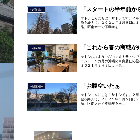
「スタートの半年前か
～起業編～
サトシこんにちは！サトシです。２年
旅を終えて、２０２１年３月５日に２
品川区南大井で不動産を主...
「これから春の商戦が
～起業編～
サトシおはようございます！サトシで
ランド、９カ月の沖縄の単身赴任の旅
２０２１年３月９日より東...
「お腹空いたぁ」
～起業編～
サトシこんにちは！サトシです。２年
旅を終えて、２０２１年３月５日に２
品川区南大井で不動産を主...