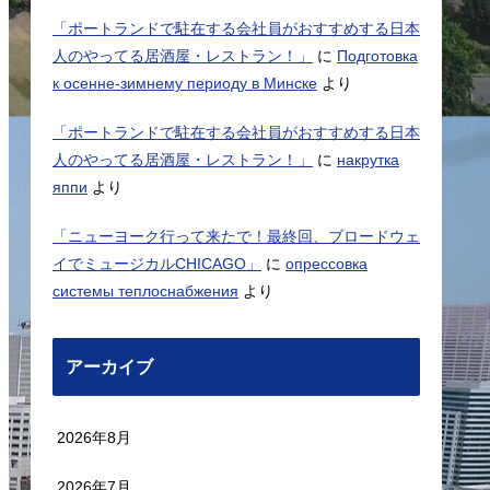
「ポートランドで駐在する会社員がおすすめする日本
人のやってる居酒屋・レストラン！」
に
Подготовка
к осенне-зимнему периоду в Минске
より
「ポートランドで駐在する会社員がおすすめする日本
人のやってる居酒屋・レストラン！」
に
накрутка
яппи
より
「ニューヨーク行って来たで！最終回、ブロードウェ
イでミュージカルCHICAGO」
に
опрессовка
системы теплоснабжения
より
アーカイブ
2026年8月
2026年7月