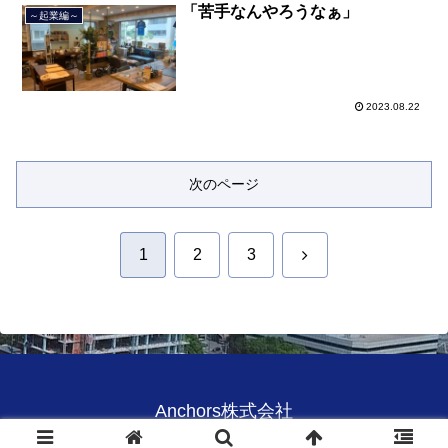
「苦手なんやろうなぁ」
～起業編～
2023.08.22
次のページ
次
1
2
3
へ
Anchors株式会社
© 2020 Anchors株式会社.