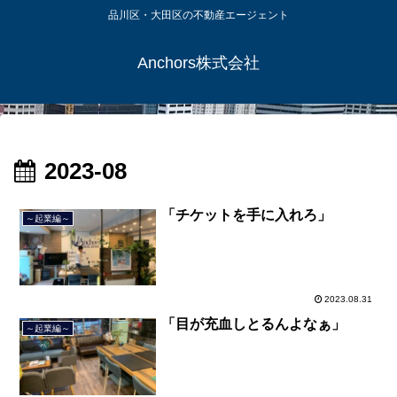
品川区・大田区の不動産エージェント
Anchors株式会社
2023-08
「チケットを手に入れろ」
～起業編～
2023.08.31
「目が充血しとるんよなぁ」
～起業編～