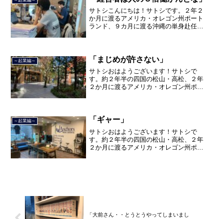
サトシこんにちは！サトシです。２年２
か月に渡るアメリカ・オレゴン州ポート
ランド、９カ月に渡る沖縄の単身赴任の
旅を終えて、２０２１年３月５日に２３
年間のサラリーマン人生に終止符を打ち
ました。２０２１年３月９日より東京都
品川区南大井で不動産を主...
「まじめが許さない」
～起業編～
サトシおはようございます！サトシで
す。約２年半の四国の松山・高松、２年
２か月に渡るアメリカ・オレゴン州ポー
トランド、９カ月の沖縄の単身赴任の旅
を終えて、２０２１年３月５日に２３年
間のサラリーマン人生に終止符を打っ
て、２０２１年３月９日より東...
「ギャー」
～起業編～
サトシおはようございます！サトシで
す。約２年半の四国の松山・高松、２年
２か月に渡るアメリカ・オレゴン州ポー
トランド、９カ月の沖縄の単身赴任の旅
を終えて、２０２１年３月５日に２３年
間のサラリーマン人生に終止符を打っ
て、２０２１年３月９日より東...
「大前さん・・とうとうやってしまいまし