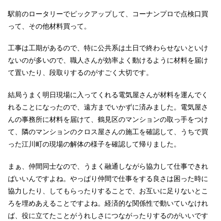
駅前のロータリーでピックアップして、コーナンプロで点検口買
って、その他材料買って。
工事は工期があるので、特に公共系は土日で終わらせないといけ
ないのが多いので、職人さんが効率よく動けるように材料を届け
て置いたり、段取りするのがすごく大切です。
結局うまく明日現場に入ってくれる電気屋さんが材料を運んでく
れることになったので、遠方までいかずに済みました。電気屋さ
んの事務所に材料を届けて、鶴見区のマンションの取っ手をつけ
て、隣のマンションのクロス屋さんの施工を確認して、うちで買
った江川町の現場の解体の様子を確認して帰りました。
まぁ、仲間同士なので、うまく融通しながら協力して仕事できれ
ばいいんですよね。やっぱり仲間で仕事をする良さは困った時に
協力したり、してもらったりすることで、お互いに足りないとこ
ろを埋めあえることですよね。経済的な関係性で動いていなけれ
ば、役に立てたことがうれしさにつながったりするのがいいです