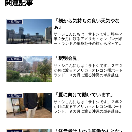
関連記事
「朝から気持ちの良い天気やな
～起業編～
ぁ」
サトシこんにちは！サトシです。昨年２
年２か月に渡るアメリカ・オレゴン州ポ
ートランドの単身赴任の旅から戻ってき
て、５月から単身赴任で沖縄に出向して
住んでいましたが、２０２１年３月５日
で２３年間のサラリーマン人生を卒業
「釈明会見」
～起業編～
し、東京都品川区南大井で不...
サトシこんにちは！サトシです。２年２
か月に渡るアメリカ・オレゴン州ポート
ランド、９カ月に渡る沖縄の単身赴任の
旅を終えて、２０２１年３月５日に２３
年間のサラリーマン人生に終止符を打ち
ました。２０２１年３月９日より東京都
品川区南大井で不動産を主...
「夏に向けて動いています」
～起業編～
サトシこんにちは！サトシです。２年２
か月に渡るアメリカ・オレゴン州ポート
ランド、９カ月に渡る沖縄の単身赴任の
旅を終えて、２０２１年３月５日に２３
年間のサラリーマン人生に終止符を打ち
ました。２０２１年３月９日より東京都
品川区南大井で不動産を主...
「経営者は人の３倍働かんとな」
～起業編～