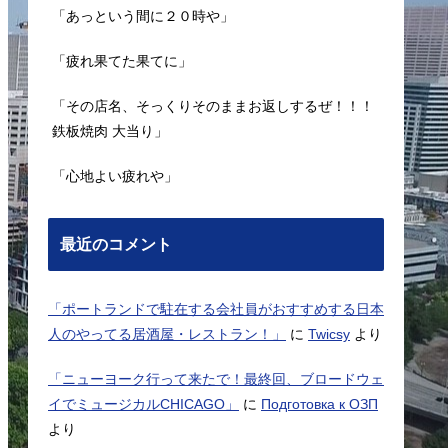
「あっという間に２０時や」
「疲れ果てた果てに」
「その店名、そっくりそのままお返しするぜ！！！
鉄板焼肉 大当り」
「心地よい疲れや」
最近のコメント
「ポートランドで駐在する会社員がおすすめする日本
人のやってる居酒屋・レストラン！」
に
Twicsy
より
「ニューヨーク行って来たで！最終回、ブロードウェ
イでミュージカルCHICAGO」
に
Подготовка к ОЗП
より