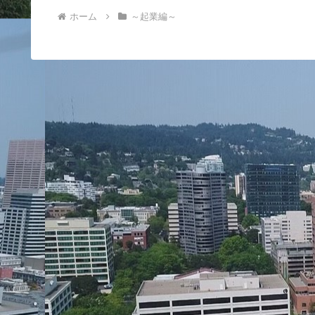
ホーム
～起業編～