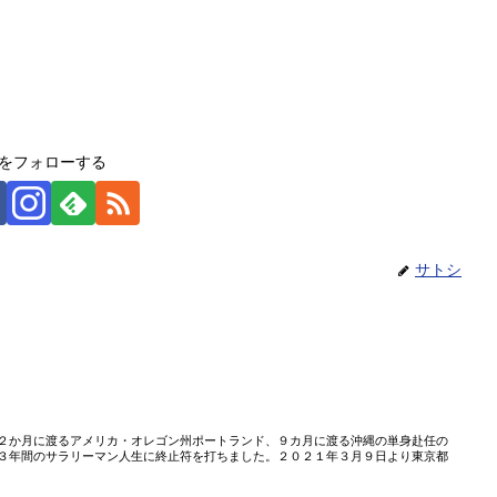
をフォローする
サトシ
２か月に渡るアメリカ・オレゴン州ポートランド、９カ月に渡る沖縄の単身赴任の
３年間のサラリーマン人生に終止符を打ちました。２０２１年３月９日より東京都