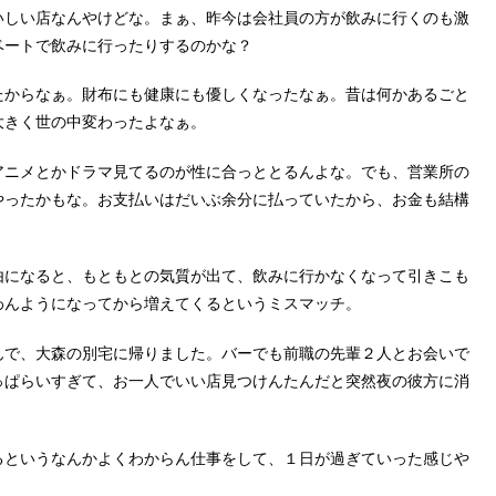
いしい店なんやけどな。まぁ、昨今は会社員の方が飲みに行くのも激
ベートで飲みに行ったりするのかな？
たからなぁ。財布にも健康にも優しくなったなぁ。昔は何かあるごと
大きく世の中変わったよなぁ。
アニメとかドラマ見てるのが性に合っととるんよな。でも、営業所の
やったかもな。お支払いはだいぶ余分に払っていたから、お金も結構
由になると、もともとの気質が出て、飲みに行かなくなって引きこも
わんようになってから増えてくるというミスマッチ。
んで、大森の別宅に帰りました。バーでも前職の先輩２人とお会いで
っぱらいすぎて、お一人でいい店見つけんたんだと突然夜の彼方に消
るというなんかよくわからん仕事をして、１日が過ぎていった感じや