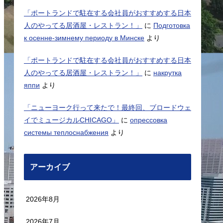
「ポートランドで駐在する会社員がおすすめする日本
人のやってる居酒屋・レストラン！」
に
Подготовка
к осенне-зимнему периоду в Минске
より
「ポートランドで駐在する会社員がおすすめする日本
人のやってる居酒屋・レストラン！」
に
накрутка
яппи
より
「ニューヨーク行って来たで！最終回、ブロードウェ
イでミュージカルCHICAGO」
に
опрессовка
системы теплоснабжения
より
アーカイブ
2026年8月
2026年7月