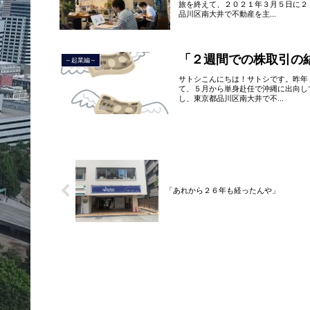
旅を終えて、２０２１年３月５日に２
品川区南大井で不動産を主...
「２週間での株取引の
～起業編～
サトシこんにちは！サトシです。昨年
て、５月から単身赴任で沖縄に出向し
し、東京都品川区南大井で不...
「あれから２６年も経ったんや」