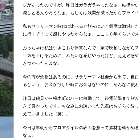
ジがあったのですが、昨日はガラガラやったなぁ。結構お
減しとるんやろうなぁ。もしくは残業が減ったからプライ
私もサラリーマン時代に比べると飲みにいく頻度は激減し
に行くぞ！って感じやったからなぁ。ここ１０年くらいで
ぶっちゃけ私は引きこもり体質なんで、家で晩酌しながら
士気を上げるために、みたいな感じやったけど、ええ迷惑
きつかったんよな。
今の方が余裕はあるのに、サラリーマン社会から出て、自
るという。お金が欲しい時にお金はないのに、そんなに使
昨日は鶴見から桜木町のバーに移動して、終電間際まで飲
きて良かったです。ちなみにお誘いした先輩はおそらく酔
えていきました（笑）。
今日は早朝からフロアタイルの表面を擦って素材を確かめ
なぁ。