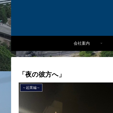
会社案内
「夜の彼方へ」
～起業編～