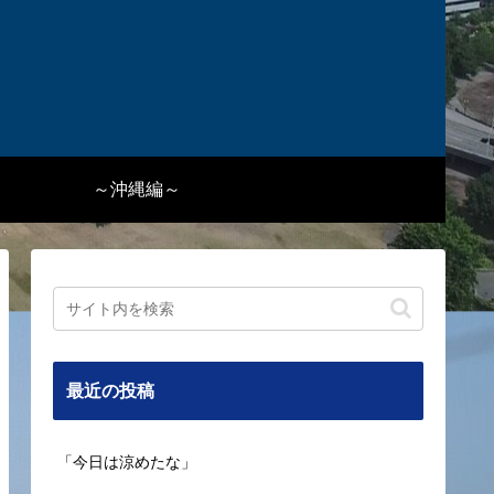
～沖縄編～
最近の投稿
「今日は涼めたな」