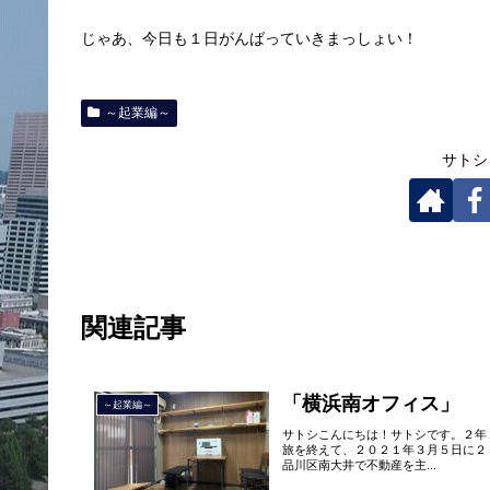
じゃあ、今日も１日がんばっていきまっしょい！
～起業編～
サトシ
関連記事
「横浜南オフィス」
～起業編～
サトシこんにちは！サトシです。２年
旅を終えて、２０２１年３月５日に２
品川区南大井で不動産を主...