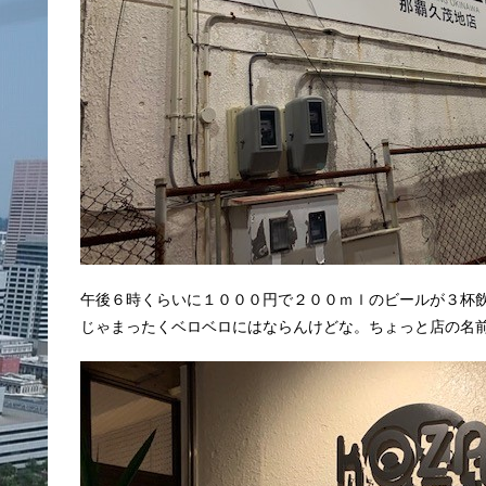
午後６時くらいに１０００円で２００ｍｌのビールが３杯
じゃまったくベロベロにはならんけどな。ちょっと店の名