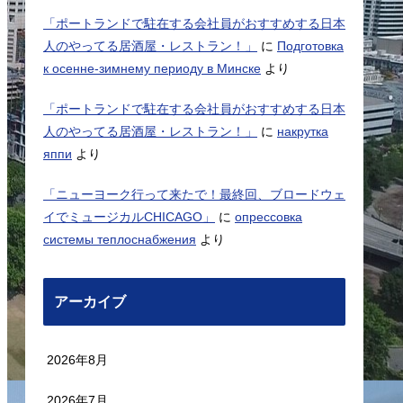
「ポートランドで駐在する会社員がおすすめする日本
人のやってる居酒屋・レストラン！」
に
Подготовка
к осенне-зимнему периоду в Минске
より
「ポートランドで駐在する会社員がおすすめする日本
人のやってる居酒屋・レストラン！」
に
накрутка
яппи
より
「ニューヨーク行って来たで！最終回、ブロードウェ
イでミュージカルCHICAGO」
に
опрессовка
системы теплоснабжения
より
アーカイブ
2026年8月
2026年7月