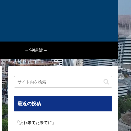
～沖縄編～
最近の投稿
「疲れ果てた果てに」