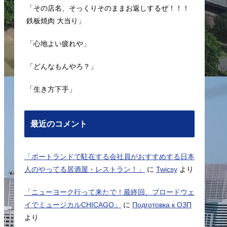
「その店名、そっくりそのままお返しするぜ！！！
鉄板焼肉 大当り」
「心地よい疲れや」
「どんなもんやろ？」
「生き方下手」
最近のコメント
「ポートランドで駐在する会社員がおすすめする日本
人のやってる居酒屋・レストラン！」
に
Twicsy
より
「ニューヨーク行って来たで！最終回、ブロードウェ
イでミュージカルCHICAGO」
に
Подготовка к ОЗП
より