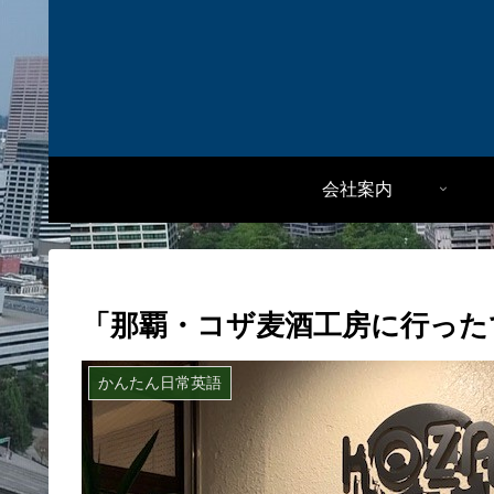
会社案内
「那覇・コザ麦酒工房に行った
かんたん日常英語