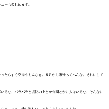
キューも楽しめます。
乘ったらすぐ空港やもんなぁ。５月から家帰ってへんな。それにして
応いるな。パラパラと堤防の上とか公園とかに人はいるな。そんなに
るなぁ。まぁ、他に楽しいことあんまりないもんな。