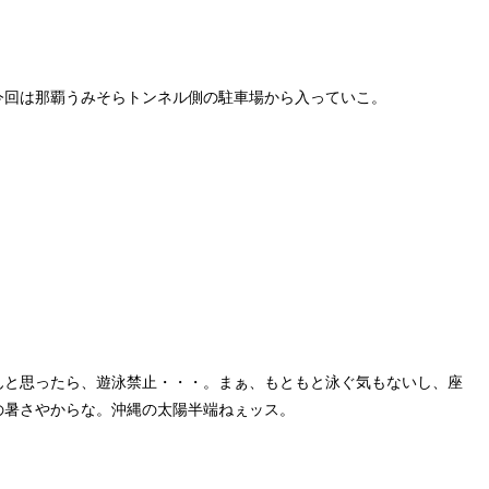
今回は那覇うみそらトンネル側の駐車場から入っていこ。
んと思ったら、遊泳禁止・・・。まぁ、もともと泳ぐ気もないし、座
の暑さやからな。沖縄の太陽半端ねぇッス。