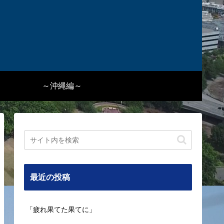
～沖縄編～
最近の投稿
「疲れ果てた果てに」