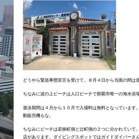
どうやら緊急事態宣言を受けて、８月４日から当面の間は
ちなみに波の上ビーチは人口ビーチで那覇市唯一の海水浴
遊泳期間は４月から１０月で入場料は無料となっています
動販売機もな。
ちなみにビーチは若狭町側と辻町側の２つに分かれていて
店があります。ダイビングスポットではガイドダイバーさ