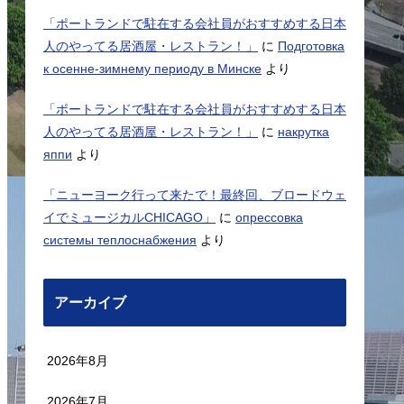
「ポートランドで駐在する会社員がおすすめする日本
人のやってる居酒屋・レストラン！」
に
Подготовка
к осенне-зимнему периоду в Минске
より
「ポートランドで駐在する会社員がおすすめする日本
人のやってる居酒屋・レストラン！」
に
накрутка
яппи
より
「ニューヨーク行って来たで！最終回、ブロードウェ
イでミュージカルCHICAGO」
に
опрессовка
системы теплоснабжения
より
アーカイブ
2026年8月
2026年7月