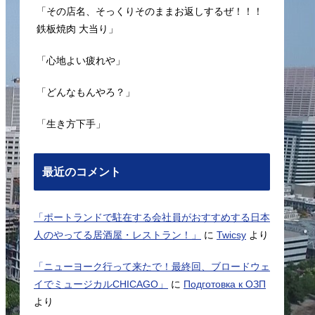
「その店名、そっくりそのままお返しするぜ！！！
鉄板焼肉 大当り」
「心地よい疲れや」
「どんなもんやろ？」
「生き方下手」
最近のコメント
「ポートランドで駐在する会社員がおすすめする日本
人のやってる居酒屋・レストラン！」
に
Twicsy
より
「ニューヨーク行って来たで！最終回、ブロードウェ
イでミュージカルCHICAGO」
に
Подготовка к ОЗП
より