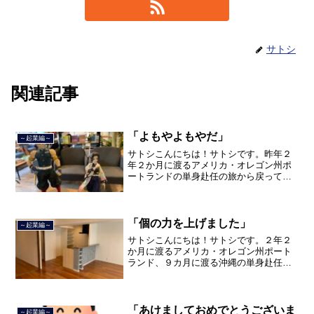
サトシ
関連記事
「よもやよもやだ」
～起業編～
サトシこんにちは！サトシです。昨年２
年２か月に渡るアメリカ・オレゴン州ポ
ートランドの単身赴任の旅から戻ってき
て、５月から単身赴任で沖縄に出向して
住んでいましたが、２０２１年３月５日
で２３年間のサラリーマン人生を卒業
し、東京都品川区南大井で不...
「個の力を上げました」
～起業編～
サトシこんにちは！サトシです。２年２
か月に渡るアメリカ・オレゴン州ポート
ランド、９カ月に渡る沖縄の単身赴任の
旅を終えて、２０２１年３月５日に２３
年間のサラリーマン人生に終止符を打ち
ました。２０２１年３月９日より東京都
品川区南大井で不動産を主...
「あけましておめでとうございま
～起業編～