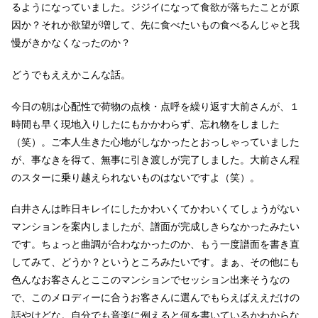
るようになっていました。ジジイになって食欲が落ちたことが原
因か？それか欲望が増して、先に食べたいもの食べるんじゃと我
慢がきかなくなったのか？
どうでもええかこんな話。
今日の朝は心配性で荷物の点検・点呼を繰り返す大前さんが、１
時間も早く現地入りしたにもかかわらず、忘れ物をしました
（笑）。ご本人生きた心地がしなかったとおっしゃっていました
が、事なきを得て、無事に引き渡しが完了しました。大前さん程
のスターに乗り越えられないものはないですよ（笑）。
白井さんは昨日キレイにしたかわいくてかわいくてしょうがない
マンションを案内しましたが、譜面が完成しきらなかったみたい
です。ちょっと曲調が合わなかったのか、もう一度譜面を書き直
してみて、どうか？というところみたいです。まぁ、その他にも
色んなお客さんとここのマンションでセッション出来そうなの
で、このメロディーに合うお客さんに選んでもらえばええだけの
話やけどな。自分でも音楽に例えると何を書いているかわからな