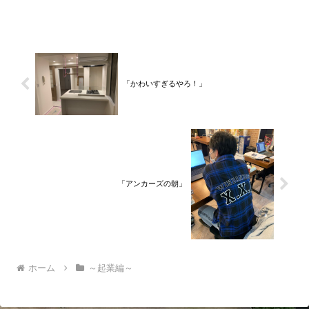
年間のサラリーマン人生に終止符を打ち
ました。２０２１年３月９日より東京都
品川区南大井で不動産を主...
「かわいすぎるやろ！」
「アンカーズの朝」
ホーム
～起業編～