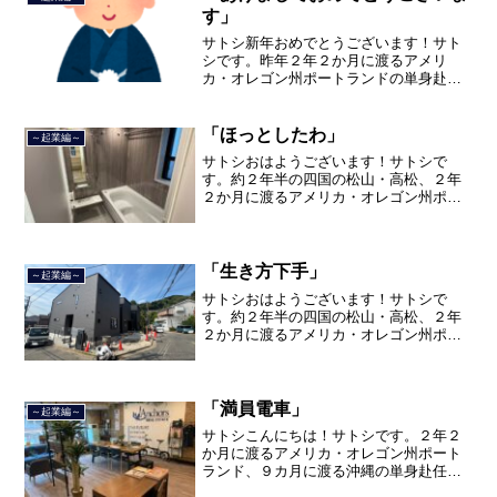
す」
サトシ新年おめでとうございます！サト
シです。昨年２年２か月に渡るアメリ
カ・オレゴン州ポートランドの単身赴任
の旅から戻ってきて、５月から単身赴任
で沖縄に出向して住んでいましたが、２
０２１年３月５日で２３年間のサラリー
「ほっとしたわ」
～起業編～
マン人生を卒業し、東京都品...
サトシおはようございます！サトシで
す。約２年半の四国の松山・高松、２年
２か月に渡るアメリカ・オレゴン州ポー
トランド、９カ月の沖縄の単身赴任の旅
を終えて、２０２１年３月５日に２３年
間のサラリーマン人生に終止符を打っ
て、２０２１年３月９日より東...
「生き方下手」
～起業編～
サトシおはようございます！サトシで
す。約２年半の四国の松山・高松、２年
２か月に渡るアメリカ・オレゴン州ポー
トランド、９カ月の沖縄の単身赴任の旅
を終えて、２０２１年３月５日に２３年
間のサラリーマン人生に終止符を打っ
て、２０２１年３月９日より東...
「満員電車」
～起業編～
サトシこんにちは！サトシです。２年２
か月に渡るアメリカ・オレゴン州ポート
ランド、９カ月に渡る沖縄の単身赴任の
旅を終えて、２０２１年３月５日に２３