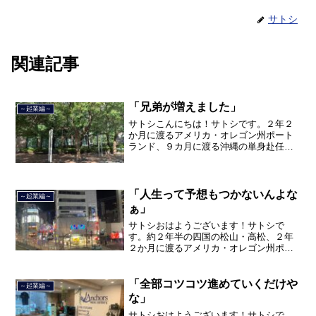
サトシ
関連記事
「兄弟が増えました」
～起業編～
サトシこんにちは！サトシです。２年２
か月に渡るアメリカ・オレゴン州ポート
ランド、９カ月に渡る沖縄の単身赴任の
旅を終えて、２０２１年３月５日に２３
年間のサラリーマン人生に終止符を打ち
ました。２０２１年３月９日より東京都
品川区南大井で不動産を主...
「人生って予想もつかないんよな
～起業編～
ぁ」
サトシおはようございます！サトシで
す。約２年半の四国の松山・高松、２年
２か月に渡るアメリカ・オレゴン州ポー
トランド、９カ月の沖縄の単身赴任の旅
を終えて、２０２１年３月５日に２３年
間のサラリーマン人生に終止符を打っ
「全部コツコツ進めていくだけや
～起業編～
て、２０２１年３月９日より東...
な」
サトシおはようございます！サトシで