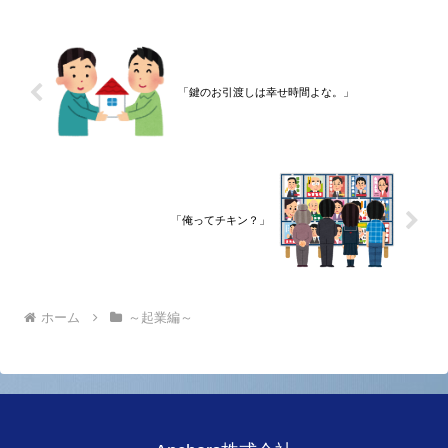
し、東京都品川区南大井で不...
「鍵のお引渡しは幸せ時間よな。」
「俺ってチキン？」
ホーム
～起業編～