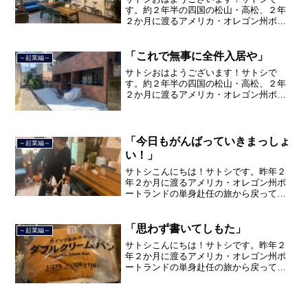
す。約２年半の四国の松山・高松、２年
２か月に渡るアメリカ・オレゴン州ポー
トランド、９カ月の沖縄の単身赴任の旅
を終えて、２０２１年３月５日に２３年
間のサラリーマン人生に終止符を打っ
「これで無事に全件入居や」
～起業編～
て、２０２１年３月９日より東...
サトシおはようございます！サトシで
す。約２年半の四国の松山・高松、２年
２か月に渡るアメリカ・オレゴン州ポー
トランド、９カ月の沖縄の単身赴任の旅
を終えて、２０２１年３月５日に２３年
間のサラリーマン人生に終止符を打っ
て、２０２１年３月９日より東...
「今日もがんばっていきまっしょ
～起業編～
い！」
サトシこんにちは！サトシです。昨年２
年２か月に渡るアメリカ・オレゴン州ポ
ートランドの単身赴任の旅から戻ってき
て、５月から単身赴任で沖縄に出向して
住んでいましたが、２０２１年３月５日
で２３年間のサラリーマン人生を卒業
「思わず書いてしもた」
～起業編～
し、東京品川区南大井で不動...
サトシこんにちは！サトシです。昨年２
年２か月に渡るアメリカ・オレゴン州ポ
ートランドの単身赴任の旅から戻ってき
て、５月から単身赴任で沖縄に出向して
住んでいましたが、２０２１年３月５日
で２３年間のサラリーマン人生を卒業