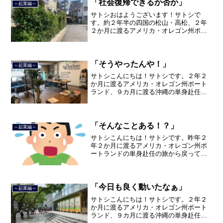
「社会復帰できるか否か」
～起業編～
サトシおはようございます！サトシで
す。約２年半の四国の松山・高松、２年
２か月に渡るアメリカ・オレゴン州ポー
トランド、９カ月の沖縄の単身赴任の旅
を終えて、２０２１年３月５日に２３年
間のサラリーマン人生に終止符を打ちま
した。２０２１年３月９日よ...
「そうやったんや！」
～起業編～
サトシこんにちは！サトシです。２年２
か月に渡るアメリカ・オレゴン州ポート
ランド、９カ月に渡る沖縄の単身赴任の
旅を終えて、２０２１年３月５日に２３
年間のサラリーマン人生に終止符を打ち
ました。２０２１年３月９日より東京都
品川区南大井で不動産を主...
「そんなことある！？」
～起業編～
サトシこんにちは！サトシです。昨年２
年２か月に渡るアメリカ・オレゴン州ポ
ートランドの単身赴任の旅から戻ってき
て、５月から単身赴任で沖縄に出向して
住んでいましたが、２０２１年３月５日
で２３年間のサラリーマン人生を卒業
し、東京都品川区南大井で不...
「今日も良く動いたなぁ」
～起業編～
サトシこんにちは！サトシです。２年２
か月に渡るアメリカ・オレゴン州ポート
ランド、９カ月に渡る沖縄の単身赴任の