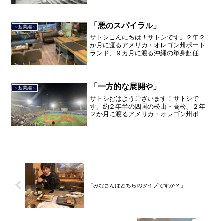
旅を終えて、２０２１年３月５日に２３
年間のサラリーマン人生に終止符を打ち
ました。２０２１年３月９日より東京都
品川区南大井で不動産を主...
「悪のスパイラル」
～起業編～
サトシこんにちは！サトシです。２年２
か月に渡るアメリカ・オレゴン州ポート
ランド、９カ月に渡る沖縄の単身赴任の
旅を終えて、２０２１年３月５日に２３
年間のサラリーマン人生に終止符を打ち
ました。２０２１年３月９日より東京都
品川区南大井で不動産を主...
「一方的な展開や」
～起業編～
サトシおはようございます！サトシで
す。約２年半の四国の松山・高松、２年
２か月に渡るアメリカ・オレゴン州ポー
トランド、９カ月の沖縄の単身赴任の旅
を終えて、２０２１年３月５日に２３年
間のサラリーマン人生に終止符を打っ
て、２０２１年３月９日より東...
「みなさんはどちらのタイプですか？」