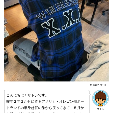
2022.02.19
こんにちは！サトシです。
昨年２年２か月に渡るアメリカ・オレゴン州ポー
トランドの単身赴任の旅から戻ってきて、５月か
サトシ