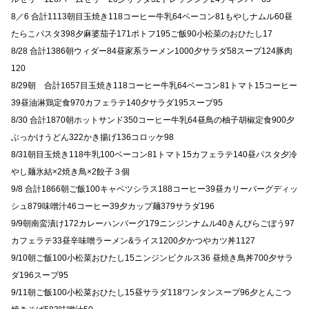
8／6 合計1113朝目玉焼き118コーヒー牛乳64ベーコン81もやしナムル60昼
たらこパスタ398夕麻婆茄子171ポトフ195ご飯90小松菜のおひたし17
8/28 合計1386朝ウィダー84昼家系ラーメン1000夕サラダ58スープ124豚肉
120
8/29朝 合計1657目玉焼き118コーヒー牛乳64ベーコン81トマト15コーヒー
39昼油淋鶏定食970カフェラテ140夕サラダ195スープ95
8/30 合計1870朝ホットサンド350コーヒー牛乳64昼鳥の柚子胡椒定食900夕
ぶっかけうどん322かき揚げ136コロッケ98
8/31朝目玉焼き118牛乳100ベーコン81トマト15カフェラテ140昼パスタ夕冷
やし麺氷結×2焼き鳥×2餃子３個
9/8 合計1866朝ご飯100キャベツシラス188コーヒー39昼カリーバーグディッ
シュ879味噌汁46コーヒー39夕カップ麺379サラダ196
9/9朝南蛮漬け172カレーハンバーグ179ニンジンナムル40きんぴらごぼう97
カフェラテ33昼辛味噌ラーメン&ライス1200夕かつやカツ丼1127
9/10朝ご飯100小松菜おひたし15ニンジンピクルス36 昼焼き鳥丼700夕サラ
ダ196スープ95
9/11朝ご飯100小松菜おひたし15昼サラダ118ワンタンスープ96夕とんこつ