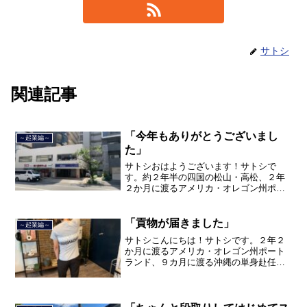
サトシ
関連記事
「今年もありがとうございまし
～起業編～
た」
サトシおはようございます！サトシで
す。約２年半の四国の松山・高松、２年
２か月に渡るアメリカ・オレゴン州ポー
トランド、９カ月の沖縄の単身赴任の旅
を終えて、２０２１年３月５日に２３年
間のサラリーマン人生に終止符を打っ
「貢物が届きました」
～起業編～
て、２０２１年３月９日より東...
サトシこんにちは！サトシです。２年２
か月に渡るアメリカ・オレゴン州ポート
ランド、９カ月に渡る沖縄の単身赴任の
旅を終えて、２０２１年３月５日に２３
年間のサラリーマン人生に終止符を打ち
ました。２０２１年３月９日より東京都
品川区南大井で不動産を主...