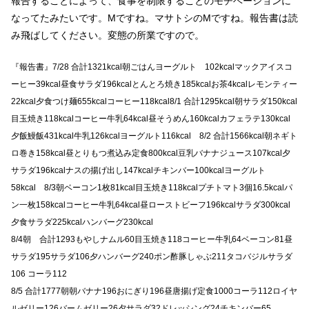
報告することによって、食事を制限することのモチベーションに
なってたみたいです。Mですね。マサトシのMですね。報告書は読
み飛ばしてください。変態の所業ですので。
『報告書』7/28 合計1321kcal朝ごはんヨーグルト 102kcalマックアイスコ
ーヒー39kcal昼食サラダ196kcalとんとろ焼き185kcalお茶4kcalレモンティー
22kcal夕食つけ麺655kcalコーヒー118kcal8/1 合計1295kcal朝サラダ150kcal
目玉焼き118kcalコーヒー牛乳64kcal昼そうめん160kcalカフェラテ130kcal
夕飯鰻飯431kcal牛乳126kcalヨーグルト116kcal 8/2 合計1566kcal朝ネギト
ロ巻き158kcal昼とりもつ煮込み定食800kcal豆乳バナナジュース107kcal夕
サラダ196kcalナスの揚げ出し147kcalチキンバー100kcalヨーグルト
58kcal 8/3朝ベーコン1枚81kcal目玉焼き118kcalプチトマト3個16.5kcalパ
ン一枚158kcalコーヒー牛乳64kcal昼ローストビーフ196kcalサラダ300kcal
夕食サラダ225kcalハンバーグ230kcal
8/4朝 合計1293もやしナムル60目玉焼き118コーヒー牛乳64ベーコン81昼
サラダ195サラダ106夕ハンバーグ240ポン酢豚しゃぶ211タコバジルサラダ
106 コーラ112
8/5 合計1777朝朝バナナ196おにぎり196昼唐揚げ定食1000コーラ112ロイヤ
ルゼリー126バームゼリー26夕サラダ32ドレッシング24チキンバー65