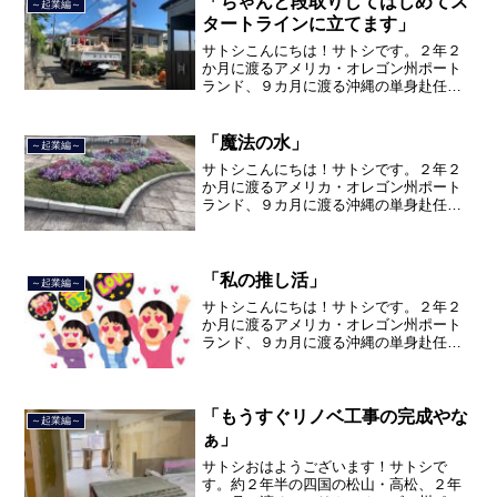
「ちゃんと段取りしてはじめてス
～起業編～
タートラインに立てます」
サトシこんにちは！サトシです。２年２
か月に渡るアメリカ・オレゴン州ポート
ランド、９カ月に渡る沖縄の単身赴任の
旅を終えて、２０２１年３月５日に２３
年間のサラリーマン人生に終止符を打ち
ました。２０２１年３月９日より東京都
「魔法の水」
～起業編～
品川区南大井で不動産を主...
サトシこんにちは！サトシです。２年２
か月に渡るアメリカ・オレゴン州ポート
ランド、９カ月に渡る沖縄の単身赴任の
旅を終えて、２０２１年３月５日に２３
年間のサラリーマン人生に終止符を打ち
ました。２０２１年３月９日より東京都
品川区南大井で不動産を主...
「私の推し活」
～起業編～
サトシこんにちは！サトシです。２年２
か月に渡るアメリカ・オレゴン州ポート
ランド、９カ月に渡る沖縄の単身赴任の
旅を終えて、２０２１年３月５日に２３
年間のサラリーマン人生に終止符を打ち
ました。２０２１年３月９日より東京都
品川区南大井で不動産を主...
「もうすぐリノベ工事の完成やな
～起業編～
ぁ」
サトシおはようございます！サトシで
す。約２年半の四国の松山・高松、２年