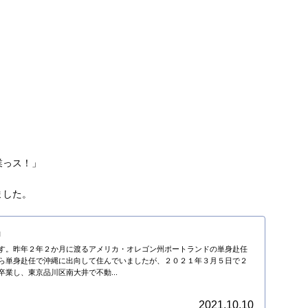
業っス！」
ました。
」
す。昨年２年２か月に渡るアメリカ・オレゴン州ポートランドの単身赴任
ら単身赴任で沖縄に出向して住んでいましたが、２０２１年３月５日で２
業し、東京品川区南大井で不動...
2021.10.10