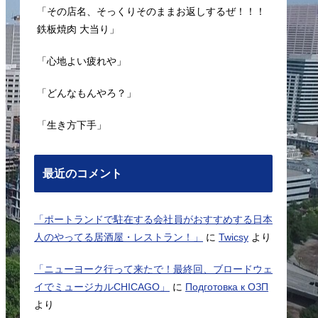
「その店名、そっくりそのままお返しするぜ！！！
鉄板焼肉 大当り」
「心地よい疲れや」
「どんなもんやろ？」
「生き方下手」
最近のコメント
「ポートランドで駐在する会社員がおすすめする日本
人のやってる居酒屋・レストラン！」
に
Twicsy
より
「ニューヨーク行って来たで！最終回、ブロードウェ
イでミュージカルCHICAGO」
に
Подготовка к ОЗП
より