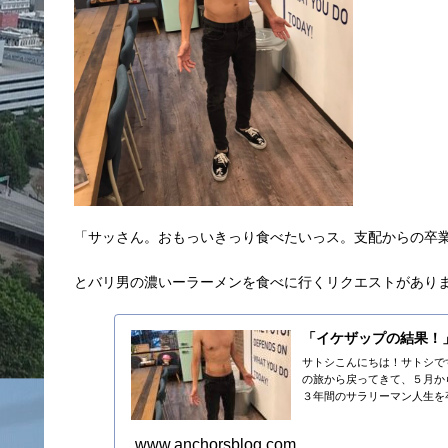
「サッさん。おもっいきっり食べたいっス。支配からの卒
とバリ男の濃いーラーメンを食べに行くリクエストがあり
「イケザップの結果！
サトシこんにちは！サトシで
の旅から戻ってきて、５月か
３年間のサラリーマン人生を卒
www.anchorsblog.com