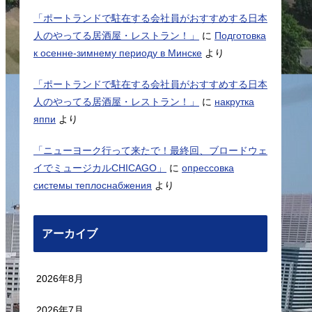
「ポートランドで駐在する会社員がおすすめする日本
人のやってる居酒屋・レストラン！」
に
Подготовка
к осенне-зимнему периоду в Минске
より
「ポートランドで駐在する会社員がおすすめする日本
人のやってる居酒屋・レストラン！」
に
накрутка
яппи
より
「ニューヨーク行って来たで！最終回、ブロードウェ
イでミュージカルCHICAGO」
に
опрессовка
системы теплоснабжения
より
アーカイブ
2026年8月
2026年7月