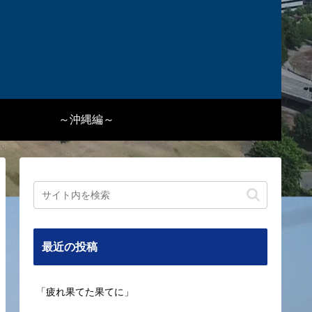
～沖縄編～
最近の投稿
「疲れ果てた果てに」