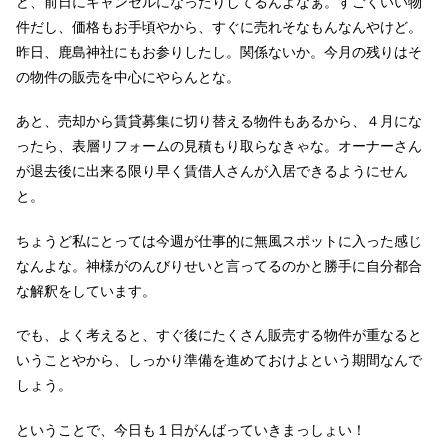
ど、前日にキャンセルになったりしてるんよなぁ。すごくいい物
件だし、価格もお手頃やから、すぐに売れそなもんなんやけど。
昨日、鹿島神社にもお参りしたし。関係ないか。今月の残りはそ
の物件の販売を中心にやらんとな。
あと、売却から賃貸募集に切り替える物件もあるから、４月にな
ったら、表層リフォームの見積もり取らなきゃな。オーナーさん
が退去後に出来る限り早く賃借人さんが入居できるようにせん
と。
ちょうど私にとっては今週が仕事的に無風スポットに入った感じ
なんよな。神様がのんびりせいと言ってるのかと勝手に自分都合
な解釈をしています。
でも、よく考えると、すぐ後にたくさん販売する物件が重なると
いうことやから、しっかり準備を進めておけよという期間なんで
しょう。
ということで、今日も１日がんばっていきまっしょい！