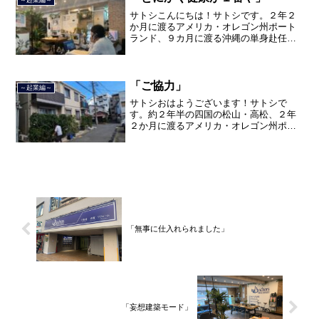
サトシこんにちは！サトシです。２年２
か月に渡るアメリカ・オレゴン州ポート
ランド、９カ月に渡る沖縄の単身赴任の
旅を終えて、２０２１年３月５日に２３
年間のサラリーマン人生に終止符を打ち
ました。２０２１年３月９日より東京都
品川区南大井で不動産を主...
「ご協力」
～起業編～
サトシおはようございます！サトシで
す。約２年半の四国の松山・高松、２年
２か月に渡るアメリカ・オレゴン州ポー
トランド、９カ月の沖縄の単身赴任の旅
を終えて、２０２１年３月５日に２３年
間のサラリーマン人生に終止符を打っ
て、２０２１年３月９日より東...
「無事に仕入れられました」
「妄想建築モード」