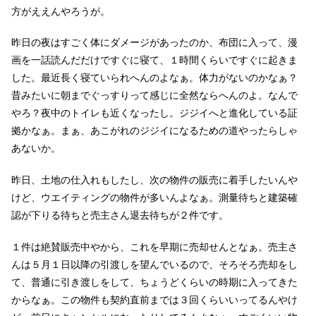
方がええんやろうが。
昨日の夜はすごく体にダメージがあったのか、布団に入って、漫
画を一話読んだだけですぐに寝て、１時間くらいですぐに起きま
した。最近長く寝ていられへんのよなぁ。体力がないのかなぁ？
昔みたいに朝までぐっすりって感じに全然ならへんのよ。なんで
やろ？夜中のトイレも近くなったし。ジジイへと進化している証
拠かなぁ。まぁ、あこがれのジジイになるための道やったらしゃ
あないか。
昨日、土地の仕入れもしたし、次の物件の販売に着手したいんや
けど、ウエイティングの物件が多いんよなぁ。測量待ちと建築確
認が下りる待ちと売主さん退去待ちが２件です。
１件は絶賛販売中やから、これを早期に売却せんとなぁ。売主さ
んは５月１日以降の引渡しを望んでいるので、そろそろ売却をし
て、普通に引き渡しをして、ちょうどくらいの時期に入ってきた
からなぁ。この物件も契約直前までは３回くらいいってるんやけ