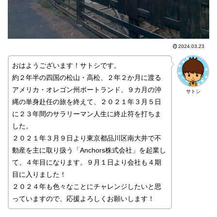
2024.03.23
おはようございます！サトシです。
約２年半の四国の松山・高松、２年２か月に渡る
アメリカ・オレゴン州ポートランド、９カ月の沖
サトシ
縄の単身赴任の旅を終えて、２０２１年３月５日
に２３年間のサラリーマン人生に終止符を打ちま
した。
２０２１年３月９日より東京都品川区南大井で不
動産を主に取り扱う「Anchors株式会社」を起業し
て、４年目になります。９月１日より会社も４期
目に入りました！
２０２４年も色々なことにチャレンジしたいと思
っていますので、応援よろしくお願いします！