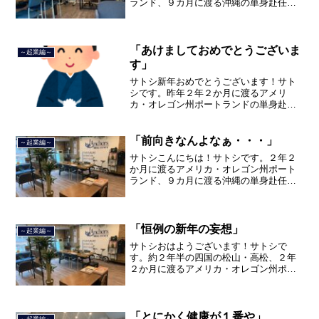
ランド、９カ月に渡る沖縄の単身赴任の
旅を終えて、２０２１年３月５日に２３
年間のサラリーマン人生に終止符を打ち
ました。２０２１年３月９日より東京都
品川区南大井で不動産を主...
「あけましておめでとうございま
～起業編～
す」
サトシ新年おめでとうございます！サト
シです。昨年２年２か月に渡るアメリ
カ・オレゴン州ポートランドの単身赴任
の旅から戻ってきて、５月から単身赴任
で沖縄に出向して住んでいましたが、２
０２１年３月５日で２３年間のサラリー
「前向きなんよなぁ・・・」
～起業編～
マン人生を卒業し、東京都品...
サトシこんにちは！サトシです。２年２
か月に渡るアメリカ・オレゴン州ポート
ランド、９カ月に渡る沖縄の単身赴任の
旅を終えて、２０２１年３月５日に２３
年間のサラリーマン人生に終止符を打ち
ました。２０２１年３月９日より東京都
品川区南大井で不動産を主...
「恒例の新年の妄想」
～起業編～
サトシおはようございます！サトシで
す。約２年半の四国の松山・高松、２年
２か月に渡るアメリカ・オレゴン州ポー
トランド、９カ月の沖縄の単身赴任の旅
を終えて、２０２１年３月５日に２３年
間のサラリーマン人生に終止符を打ちま
した。２０２１年３月９日よ...
「とにかく健康が１番や」
～起業編～