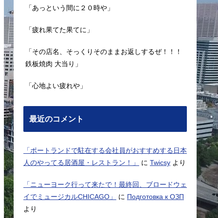
「あっという間に２０時や」
「疲れ果てた果てに」
「その店名、そっくりそのままお返しするぜ！！！
鉄板焼肉 大当り」
「心地よい疲れや」
最近のコメント
「ポートランドで駐在する会社員がおすすめする日本
人のやってる居酒屋・レストラン！」
に
Twicsy
より
「ニューヨーク行って来たで！最終回、ブロードウェ
イでミュージカルCHICAGO」
に
Подготовка к ОЗП
より