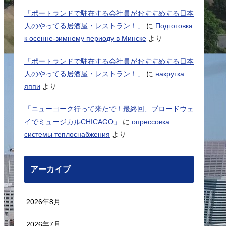
「ポートランドで駐在する会社員がおすすめする日本
人のやってる居酒屋・レストラン！」
に
Подготовка
к осенне-зимнему периоду в Минске
より
「ポートランドで駐在する会社員がおすすめする日本
人のやってる居酒屋・レストラン！」
に
накрутка
яппи
より
「ニューヨーク行って来たで！最終回、ブロードウェ
イでミュージカルCHICAGO」
に
опрессовка
системы теплоснабжения
より
アーカイブ
2026年8月
2026年7月