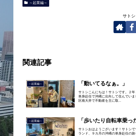
～起業編～
サトシ
関連記事
「動いてるなぁ。」
～起業編～
サトシこんにちは！サトシです。２年
単身赴任で沖縄に出向して住んでいま
区南大井で不動産を主に取...
「歩いたり自転車乗っ
～起業編～
サトシおはようございます！サトシで
ランド、９カ月の沖縄の単身赴任の旅