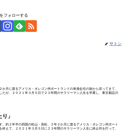
をフォローする
サトシ
２か月に渡るアメリカ・オレゴン州ポートランドの単身赴任の旅から戻ってきて、
したが、２０２１年３月５日で２３年間のサラリーマン人生を卒業し、東京都品川
たり」
す。約２年半の四国の松山・高松、２年２か月に渡るアメリカ・オレゴン州ポート
を終えて、２０２１年３月５日に２３年間のサラリーマン人生に終止符を打って、