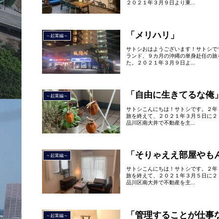
２０２１年３月９日より東...
「メリハリ」
～起業編～
サトシおはようございます！サトシで
ランド、９カ月の沖縄の単身赴任の旅
た。２０２１年３月９日よ...
「自由に生きてるな俺
～起業編～
サトシこんにちは！サトシです。２年
旅を終えて、２０２１年３月５日に２
品川区南大井で不動産を主...
「そりゃええ部屋やも
～起業編～
サトシこんにちは！サトシです。２年
旅を終えて、２０２１年３月５日に２
品川区南大井で不動産を主...
「管理することが仕事
～起業編～