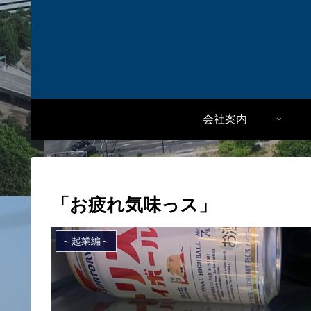
会社案内
「お疲れ気味っス」
～起業編～