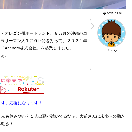
2025.02.04
カ・オレゴン州ポートランド、９カ月の沖縄の単
サラリーマン人生に終止符を打って、２０２１年
Anchors株式会社」を起業しました。
サトシ
なぁ。
ます。応援になります！
さんも休みやから１人出勤が続いてるなぁ。大前さんは未来への動き
の動き？