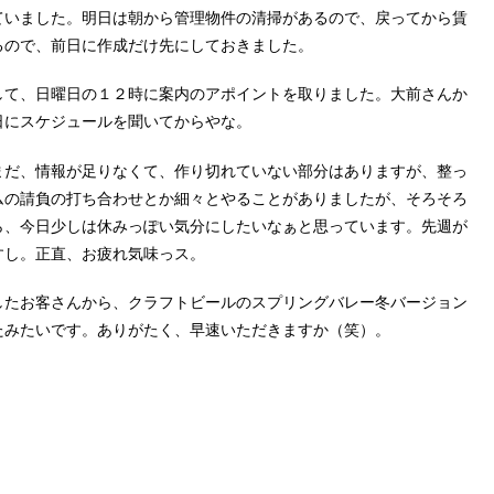
ていました。明日は朝から管理物件の清掃があるので、戻ってから賃
るので、前日に作成だけ先にしておきました。
して、日曜日の１２時に案内のアポイントを取りました。大前さんか
日にスケジュールを聞いてからやな。
まだ、情報が足りなくて、作り切れていない部分はありますが、整っ
ムの請負の打ち合わせとか細々とやることがありましたが、そろそろ
ら、今日少しは休みっぽい気分にしたいなぁと思っています。先週が
すし。正直、お疲れ気味っス。
したお客さんから、クラフトビールのスプリングバレー冬バージョン
たみたいです。ありがたく、早速いただきますか（笑）。