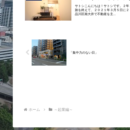
サトシこんにちは！サトシです。２年
旅を終えて、２０２１年３月５日に２
品川区南大井で不動産を主...
「集中力のない日」
ホーム
～起業編～