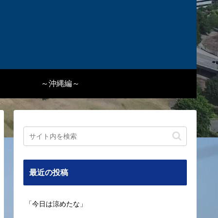
～沖縄編～
最近の投稿
「今日は涼めたな」