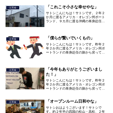
住んでいましたが、２０２１年３月５日
で２３年間のサラリーマン人生を卒業
「これこそ小さな幸せやな」
～起業編～
し、東京品川区南大井で不動...
サトシこんにちは！サトシです。２年２
か月に渡るアメリカ・オレゴン州ポート
ランド、９カ月に渡る沖縄の単身赴任の
旅を終えて、２０２１年３月５日に２３
年間のサラリーマン人生に終止符を打ち
ました。２０２１年３月９日より東京都
品川区南大井で不動産を主...
「僕らが繋いでいくもの」
～起業編～
サトシこんにちは！サトシです。昨年２
年２か月に渡るアメリカ・オレゴン州ポ
ートランドの単身赴任の旅から戻ってき
て、５月から単身赴任で沖縄に出向して
住んでいましたが、２０２１年３月５日
で２３年間のサラリーマン人生を卒業
し、東京都品川区南大井で不...
「今年もありがとうございまし
～起業編～
た！」
サトシこんにちは！サトシです。昨年２
年２か月に渡るアメリカ・オレゴン州ポ
ートランドの単身赴任の旅から戻ってき
て、５月から単身赴任で沖縄に出向して
住んでいましたが、２０２１年３月５日
で２３年間のサラリーマン人生を卒業
「オープンルーム日和やな」
～起業編～
し、東京都品川区南大井で不...
サトシおはようございます！サトシで
す。約２年半の四国の松山・高松、２年