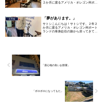
２か月に渡るアメリカ・オレゴン州ポー
トランド、９カ月の沖縄の単身赴任の旅
を終えて、２０２１年３月５日に２３年
間のサラリーマン人生に終止符を打っ
て、２０２１年３月９日より東...
「夢があります。」
～起業編～
サトシこんにちは！サトシです。２年２
か月に渡るアメリカ・オレゴン州ポート
ランドの単身赴任の旅から戻ってきて、
単身赴任で沖縄に出向して住んでいまし
たが、２０２１年３月５日で２３年間の
サラリーマン人生を卒業し、東京都品川
区南大井で不動産を主に取...
「居心地の良いお部屋」
「ボロボロになってもた」