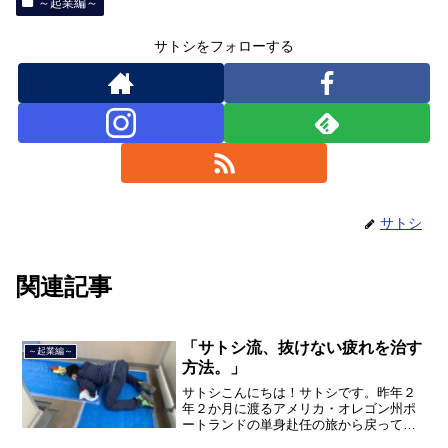
～起業編～
サトシをフォローする
サトシ
関連記事
「サトシ流、抜けない疲れを治す
～起業編～
方法。」
サトシこんにちは！サトシです。昨年２
年２か月に渡るアメリカ・オレゴン州ポ
ートランドの単身赴任の旅から戻ってき
て、５月から単身赴任で沖縄に出向して