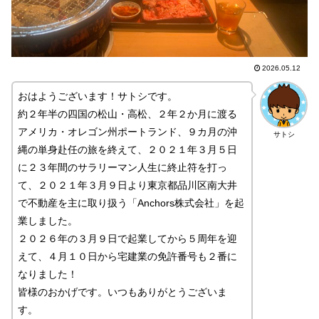
2026.05.12
おはようございます！サトシです。
約２年半の四国の松山・高松、２年２か月に渡る
アメリカ・オレゴン州ポートランド、９カ月の沖
サトシ
縄の単身赴任の旅を終えて、２０２１年３月５日
に２３年間のサラリーマン人生に終止符を打っ
て、２０２１年３月９日より東京都品川区南大井
で不動産を主に取り扱う「Anchors株式会社」を起
業しました。
２０２６年の３月９日で起業してから５周年を迎
えて、４月１０日から宅建業の免許番号も２番に
なりました！
皆様のおかげです。いつもありがとうございま
す。