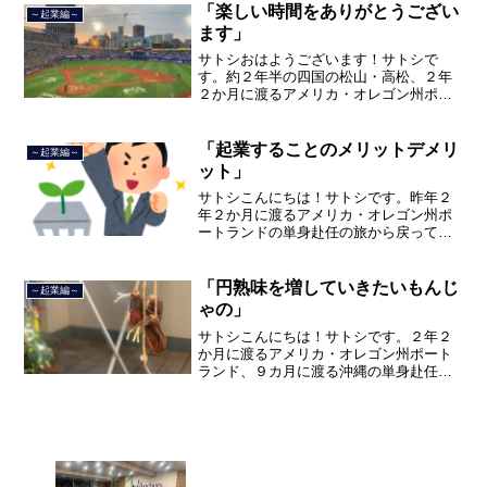
品川区南大井で不動産を主...
「楽しい時間をありがとうござい
～起業編～
ます」
サトシおはようございます！サトシで
す。約２年半の四国の松山・高松、２年
２か月に渡るアメリカ・オレゴン州ポー
トランド、９カ月の沖縄の単身赴任の旅
を終えて、２０２１年３月５日に２３年
間のサラリーマン人生に終止符を打っ
「起業することのメリットデメリ
～起業編～
て、２０２１年３月９日より東...
ット」
サトシこんにちは！サトシです。昨年２
年２か月に渡るアメリカ・オレゴン州ポ
ートランドの単身赴任の旅から戻ってき
て、５月から単身赴任で沖縄に出向して
住んでいましたが、２０２１年３月５日
で２３年間のサラリーマン人生を卒業
「円熟味を増していきたいもんじ
～起業編～
し、東京都品川区南大井で不...
ゃの」
サトシこんにちは！サトシです。２年２
か月に渡るアメリカ・オレゴン州ポート
ランド、９カ月に渡る沖縄の単身赴任の
旅を終えて、２０２１年３月５日に２３
年間のサラリーマン人生に終止符を打ち
ました。２０２１年３月９日より東京都
品川区南大井で不動産を主...