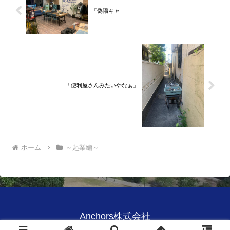
「偽陽キャ」
「便利屋さんみたいやなぁ」
ホーム
～起業編～
Anchors株式会社