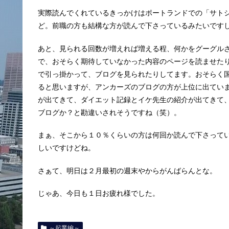
実際読んでくれているきっかけはポートランドでの「サト
ど。前職の方も結構な方が読んで下さっているみたいです
あと、見られる回数が増えれば増える程、何かをグーグル
で、おそらく期待していなかった内容のページを読ませた
で引っ掛かって、ブログを見られたりしてます。おそらく
ると思いますが、アンカーズのブログの方が上位に出てい
が出てきて、ダイエット記録とイケ先生の紹介が出てきて
ブログか？と勘違いされそうですね（笑）。
まぁ、そこから１０％くらいの方は何回か読んで下さって
しいですけどね。
さぁて、明日は２月最初の週末やからがんばらんとな。
じゃあ、今日も１日お疲れ様でした。
～起業編～