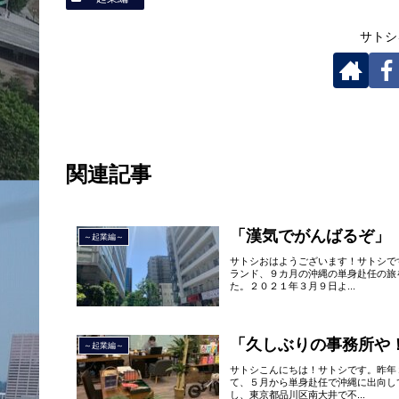
サトシ
関連記事
「漢気でがんばるぞ」
～起業編～
サトシおはようございます！サトシで
ランド、９カ月の沖縄の単身赴任の旅
た。２０２１年３月９日よ...
「久しぶりの事務所や
～起業編～
サトシこんにちは！サトシです。昨年
て、５月から単身赴任で沖縄に出向し
し、東京都品川区南大井で不...