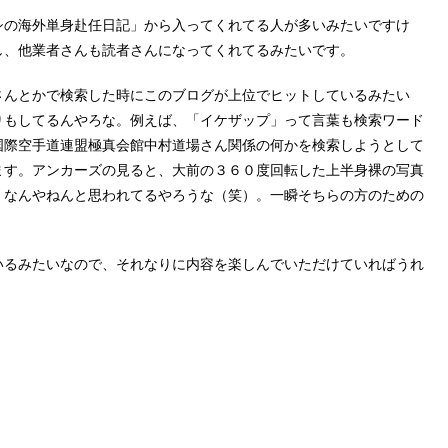
シの海外単身赴任日記」から入ってくれてる人が多いみたいですけ
し、他業者さんも読者さんになってくれてるみたいです。
さんとかで検索した時にこのブログが上位でヒットしているみたい
りもしてるんやろな。例えば、「イケザップ」って言葉も検索ワード
国際空手道連盟極真会館中村道場さん関係の何かを検索しようとして
ます。アンカーズの見ると、大前の３６０度回転した上半身裸の写真
、なんやねんと思われてるやろうな（笑）。一瞬そちらの方のための
いるみたいなので、それなりに内容を楽しんでいただけていればうれ