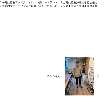
２か月に渡るアメリカ・オレゴン州ポートランド、９カ月に渡る沖縄の単身赴任の
３年間のサラリーマン人生に終止符を打ちました。２０２１年３月９日より東京都
「モヤシさん」