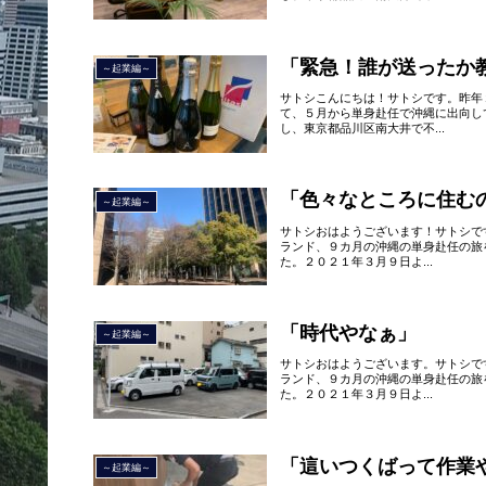
「緊急！誰が送ったか
～起業編～
サトシこんにちは！サトシです。昨年
て、５月から単身赴任で沖縄に出向し
し、東京都品川区南大井で不...
「色々なところに住む
～起業編～
サトシおはようございます！サトシで
ランド、９カ月の沖縄の単身赴任の旅
た。２０２１年３月９日よ...
「時代やなぁ」
～起業編～
サトシおはようございます。サトシで
ランド、９カ月の沖縄の単身赴任の旅
た。２０２１年３月９日よ...
「這いつくばって作業
～起業編～