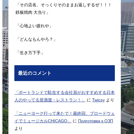
「その店名、そっくりそのままお返しするぜ！！！
鉄板焼肉 大当り」
「心地よい疲れや」
「どんなもんやろ？」
「生き方下手」
最近のコメント
「ポートランドで駐在する会社員がおすすめする日本
人のやってる居酒屋・レストラン！」
に
Twicsy
より
「ニューヨーク行って来たで！最終回、ブロードウェ
イでミュージカルCHICAGO」
に
Подготовка к ОЗП
より