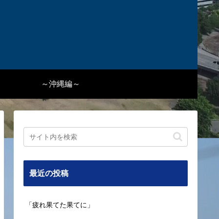
～沖縄編～
最近の投稿
「疲れ果てた果てに」