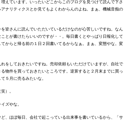
く増えています。いったいどこからこのブログを見つけて読んで下さ
ルアナリティクスとか見てもよくわからんのよね。まぁ、機械音痴の
ンを皆さんに読んでいただいているだけなのが心苦しいですね。なん
なことが書けたらいいのですが・・。毎日書くとやっぱり日報化して
してからと帰る前の１日２回書いてるからなぁ。まぁ、変態やな。変
入れをしておきたいですね。売却依頼もいただけていますが、自社で
きる物件を買っておきたいところです。逆算すると２月末までに買っ
して５月に売るみたいな。
（笑）。
ライズやな。
けど、ほぼ毎日、会社で起こっている出来事を書いているから、「サ