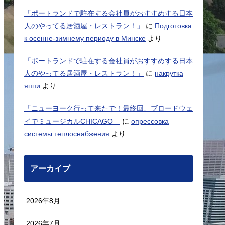
「ポートランドで駐在する会社員がおすすめする日本
人のやってる居酒屋・レストラン！」
に
Подготовка
к осенне-зимнему периоду в Минске
より
「ポートランドで駐在する会社員がおすすめする日本
人のやってる居酒屋・レストラン！」
に
накрутка
яппи
より
「ニューヨーク行って来たで！最終回、ブロードウェ
イでミュージカルCHICAGO」
に
опрессовка
системы теплоснабжения
より
アーカイブ
2026年8月
2026年7月