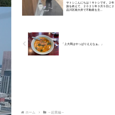
サトシこんにちは！サトシです。２年
旅を終えて、２０２１年３月５日に２
品川区南大井で不動産を主...
「上大岡はやっぱりええなぁ。」
ホーム
～起業編～