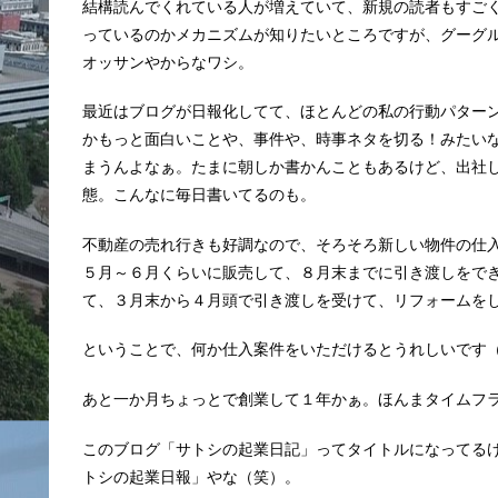
結構読んでくれている人が増えていて、新規の読者もすご
っているのかメカニズムが知りたいところですが、グーグ
オッサンやからなワシ。
最近はブログが日報化してて、ほとんどの私の行動パター
かもっと面白いことや、事件や、時事ネタを切る！みたい
まうんよなぁ。たまに朝しか書かんこともあるけど、出社
態。こんなに毎日書いてるのも。
不動産の売れ行きも好調なので、そろそろ新しい物件の仕
５月～６月くらいに販売して、８月末までに引き渡しをで
て、３月末から４月頭で引き渡しを受けて、リフォームを
ということで、何か仕入案件をいただけるとうれしいです
あと一か月ちょっとで創業して１年かぁ。ほんまタイムフ
このブログ「サトシの起業日記」ってタイトルになってる
トシの起業日報」やな（笑）。