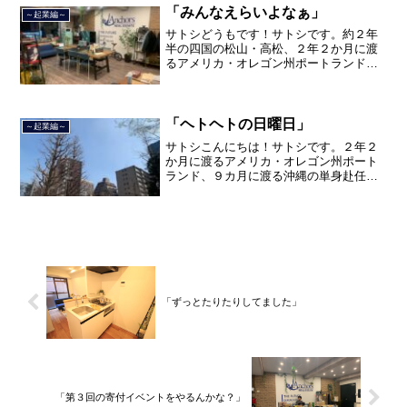
品川区南大井で不動産を主...
「みんなえらいよなぁ」
～起業編～
サトシどうもです！サトシです。約２年
半の四国の松山・高松、２年２か月に渡
るアメリカ・オレゴン州ポートランド、
９カ月の沖縄の単身赴任の旅を終えて、
２０２１年３月５日に２３年間のサラリ
ーマン人生に終止符を打って、２０２１
年３月９日より東京都品川...
「ヘトヘトの日曜日」
～起業編～
サトシこんにちは！サトシです。２年２
か月に渡るアメリカ・オレゴン州ポート
ランド、９カ月に渡る沖縄の単身赴任の
旅を終えて、２０２１年３月５日に２３
年間のサラリーマン人生に終止符を打ち
ました。２０２１年３月９日より東京都
品川区南大井で不動産を主...
「ずっとたりたりしてました」
「第３回の寄付イベントをやるんかな？」