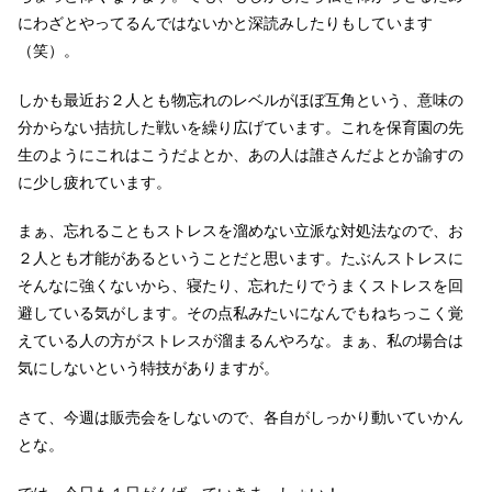
にわざとやってるんではないかと深読みしたりもしています
（笑）。
しかも最近お２人とも物忘れのレベルがほぼ互角という、意味の
分からない拮抗した戦いを繰り広げています。これを保育園の先
生のようにこれはこうだよとか、あの人は誰さんだよとか諭すの
に少し疲れています。
まぁ、忘れることもストレスを溜めない立派な対処法なので、お
２人とも才能があるということだと思います。たぶんストレスに
そんなに強くないから、寝たり、忘れたりでうまくストレスを回
避している気がします。その点私みたいになんでもねちっこく覚
えている人の方がストレスが溜まるんやろな。まぁ、私の場合は
気にしないという特技がありますが。
さて、今週は販売会をしないので、各自がしっかり動いていかん
とな。