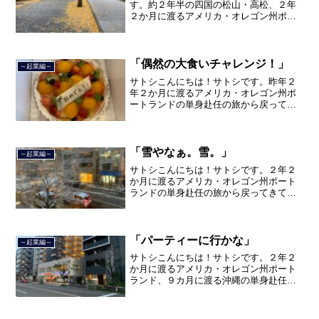
す。約２年半の四国の松山・高松、２年
２か月に渡るアメリカ・オレゴン州ポー
トランド、９カ月の沖縄の単身赴任の旅
を終えて、２０２１年３月５日に２３年
間のサラリーマン人生に終止符を打っ
て、２０２１年３月９日より東...
「偶然の大食いチャレンジ！」
～起業編～
サトシこんにちは！サトシです。昨年２
年２か月に渡るアメリカ・オレゴン州ポ
ートランドの単身赴任の旅から戻ってき
て、５月から単身赴任で沖縄に出向して
住んでいましたが、２０２１年３月５日
で２３年間のサラリーマン人生を卒業
し、東京で不動産を主に取り...
「雪やなぁ。雪。」
～起業編～
サトシこんにちは！サトシです。２年２
か月に渡るアメリカ・オレゴン州ポート
ランドの単身赴任の旅から戻ってきて、
単身赴任で沖縄で住んでいましたが、２
０２１年３月５日で２３年間のサラリー
マン人生を卒業し、東京都品川区南大井
で不動産を主に取り扱う「...
「パーティーに行かな」
～起業編～
サトシこんにちは！サトシです。２年２
か月に渡るアメリカ・オレゴン州ポート
ランド、９カ月に渡る沖縄の単身赴任の
旅を終えて、２０２１年３月５日に２３
年間のサラリーマン人生に終止符を打ち
ました。２０２１年３月９日より東京都