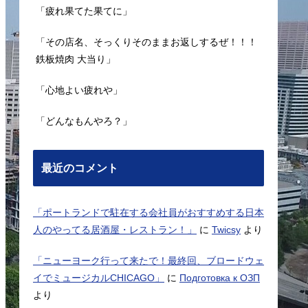
「疲れ果てた果てに」
「その店名、そっくりそのままお返しするぜ！！！
鉄板焼肉 大当り」
「心地よい疲れや」
「どんなもんやろ？」
最近のコメント
「ポートランドで駐在する会社員がおすすめする日本
人のやってる居酒屋・レストラン！」
に
Twicsy
より
「ニューヨーク行って来たで！最終回、ブロードウェ
イでミュージカルCHICAGO」
に
Подготовка к ОЗП
より