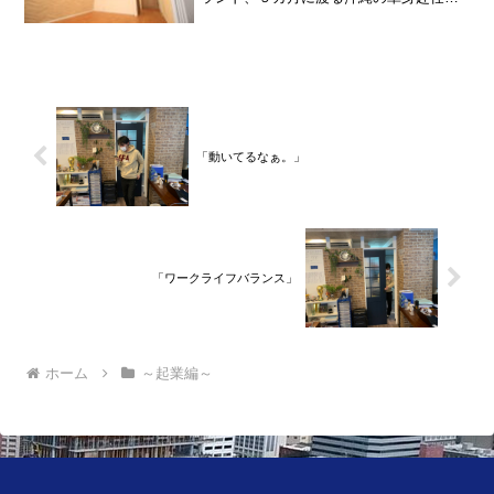
旅を終えて、２０２１年３月５日に２３
年間のサラリーマン人生に終止符を打ち
ました。２０２１年３月９日より東京都
品川区南大井で不動産を主...
「動いてるなぁ。」
「ワークライフバランス」
ホーム
～起業編～