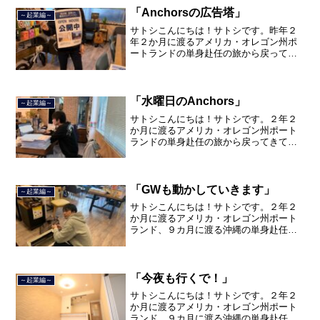
品川区南大井で不動産を主...
「Anchorsの広告塔」
～起業編～
サトシこんにちは！サトシです。昨年２
年２か月に渡るアメリカ・オレゴン州ポ
ートランドの単身赴任の旅から戻ってき
て、５月から単身赴任で沖縄に出向して
住んでいましたが、２０２１年３月５日
で２３年間のサラリーマン人生を卒業
し、東京都品川区南大井で不...
「水曜日のAnchors」
～起業編～
サトシこんにちは！サトシです。２年２
か月に渡るアメリカ・オレゴン州ポート
ランドの単身赴任の旅から戻ってきて、
単身赴任で沖縄に出向して住んでいまし
たが、２０２１年３月５日で２３年間の
サラリーマン人生を卒業し、東京都品川
区南大井で不動産を主に取...
「GWも動かしていきます」
～起業編～
サトシこんにちは！サトシです。２年２
か月に渡るアメリカ・オレゴン州ポート
ランド、９カ月に渡る沖縄の単身赴任の
旅を終えて、２０２１年３月５日に２３
年間のサラリーマン人生に終止符を打ち
ました。２０２１年３月９日より東京都
品川区南大井で不動産を主...
「今夜も行くで！」
～起業編～
サトシこんにちは！サトシです。２年２
か月に渡るアメリカ・オレゴン州ポート
ランド、９カ月に渡る沖縄の単身赴任の