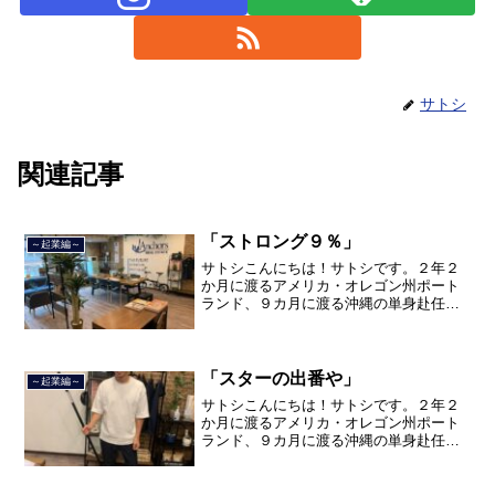
サトシ
関連記事
「ストロング９％」
～起業編～
サトシこんにちは！サトシです。２年２
か月に渡るアメリカ・オレゴン州ポート
ランド、９カ月に渡る沖縄の単身赴任の
旅を終えて、２０２１年３月５日に２３
年間のサラリーマン人生に終止符を打ち
ました。２０２１年３月９日より東京都
品川区南大井で不動産を主...
「スターの出番や」
～起業編～
サトシこんにちは！サトシです。２年２
か月に渡るアメリカ・オレゴン州ポート
ランド、９カ月に渡る沖縄の単身赴任の
旅を終えて、２０２１年３月５日に２３
年間のサラリーマン人生に終止符を打ち
ました。２０２１年３月９日より東京都