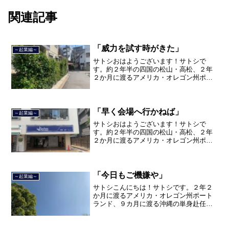
関連記事
「威力を試す時がきた」
～起業編～
サトシおはようございます！サトシで
す。約２年半の四国の松山・高松、２年
２か月に渡るアメリカ・オレゴン州ポー
トランド、９カ月の沖縄の単身赴任の旅
を終えて、２０２１年３月５日に２３年
間のサラリーマン人生に終止符を打ちま
した。２０２１年３月９日よ...
「早く会場へ行かねば」
～起業編～
サトシおはようございます！サトシで
す。約２年半の四国の松山・高松、２年
２か月に渡るアメリカ・オレゴン州ポー
トランド、９カ月の沖縄の単身赴任の旅
を終えて、２０２１年３月５日に２３年
間のサラリーマン人生に終止符を打っ
て、２０２１年３月９日より東...
「今日もご機嫌や」
～起業編～
サトシこんにちは！サトシです。２年２
か月に渡るアメリカ・オレゴン州ポート
ランド、９カ月に渡る沖縄の単身赴任の
旅を終えて、２０２１年３月５日に２３
年間のサラリーマン人生に終止符を打ち
ました。２０２１年３月９日より東京都