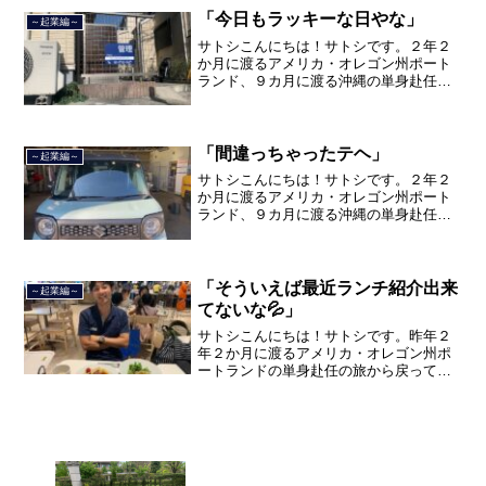
品川区南大井で不動産を主...
「今日もラッキーな日やな」
～起業編～
サトシこんにちは！サトシです。２年２
か月に渡るアメリカ・オレゴン州ポート
ランド、９カ月に渡る沖縄の単身赴任の
旅を終えて、２０２１年３月５日に２３
年間のサラリーマン人生に終止符を打ち
ました。２０２１年３月９日より東京都
品川区南大井で不動産を主...
「間違っちゃったテヘ」
～起業編～
サトシこんにちは！サトシです。２年２
か月に渡るアメリカ・オレゴン州ポート
ランド、９カ月に渡る沖縄の単身赴任の
旅を終えて、２０２１年３月５日に２３
年間のサラリーマン人生に終止符を打ち
ました。２０２１年３月９日より東京都
品川区南大井で不動産を主...
「そういえば最近ランチ紹介出来
～起業編～
てないな💦」
サトシこんにちは！サトシです。昨年２
年２か月に渡るアメリカ・オレゴン州ポ
ートランドの単身赴任の旅から戻ってき
て、５月から単身赴任で沖縄に出向して
住んでいましたが、２０２１年３月５日
で２３年間のサラリーマン人生を卒業
し、東京品川区南大井で不動...