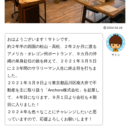
2024.04.18
おはようございます！サトシです。
約２年半の四国の松山・高松、２年２か月に渡る
アメリカ・オレゴン州ポートランド、９カ月の沖
サトシ
縄の単身赴任の旅を終えて、２０２１年３月５日
に２３年間のサラリーマン人生に終止符を打ちま
した。
２０２１年３月９日より東京都品川区南大井で不
動産を主に取り扱う「Anchors株式会社」を起業し
て、４年目になります。９月１日より会社も４期
目に入りました！
２０２４年も色々なことにチャレンジしたいと思
っていますので、応援よろしくお願いします！