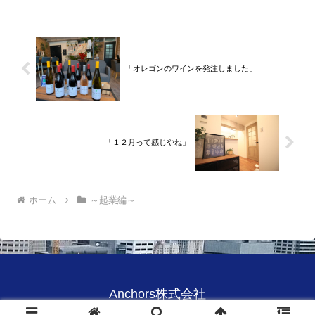
間のサラリーマン人生に終止符を打っ
て、２０２１年３月９日より東...
「オレゴンのワインを発注しました」
「１２月って感じやね」
ホーム
～起業編～
Anchors株式会社
© 2020 Anchors株式会社.