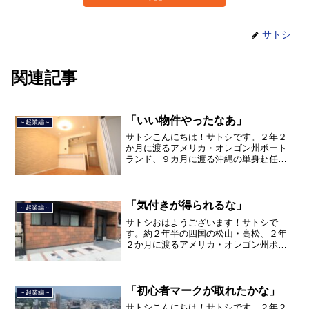
サトシ
関連記事
「いい物件やったなあ」
～起業編～
サトシこんにちは！サトシです。２年２
か月に渡るアメリカ・オレゴン州ポート
ランド、９カ月に渡る沖縄の単身赴任の
旅を終えて、２０２１年３月５日に２３
年間のサラリーマン人生に終止符を打ち
ました。２０２１年３月９日より東京都
品川区南大井で不動産を主...
「気付きが得られるな」
～起業編～
サトシおはようございます！サトシで
す。約２年半の四国の松山・高松、２年
２か月に渡るアメリカ・オレゴン州ポー
トランド、９カ月の沖縄の単身赴任の旅
を終えて、２０２１年３月５日に２３年
間のサラリーマン人生に終止符を打っ
て、２０２１年３月９日より東...
「初心者マークが取れたかな」
～起業編～
サトシこんにちは！サトシです。２年２