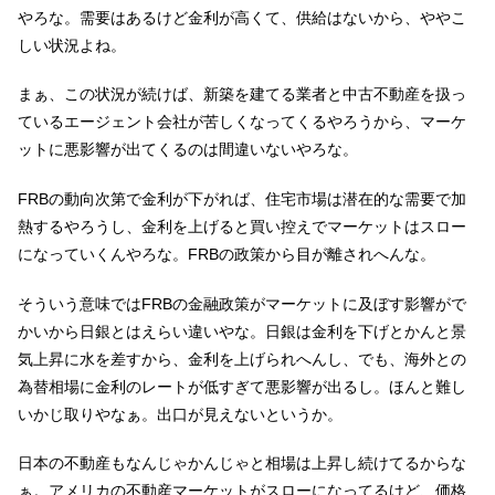
やろな。需要はあるけど金利が高くて、供給はないから、ややこ
しい状況よね。
まぁ、この状況が続けば、新築を建てる業者と中古不動産を扱っ
ているエージェント会社が苦しくなってくるやろうから、マーケ
ットに悪影響が出てくるのは間違いないやろな。
FRBの動向次第で金利が下がれば、住宅市場は潜在的な需要で加
熱するやろうし、金利を上げると買い控えでマーケットはスロー
になっていくんやろな。FRBの政策から目が離されへんな。
そういう意味ではFRBの金融政策がマーケットに及ぼす影響がで
かいから日銀とはえらい違いやな。日銀は金利を下げとかんと景
気上昇に水を差すから、金利を上げられへんし、でも、海外との
為替相場に金利のレートが低すぎて悪影響が出るし。ほんと難し
いかじ取りやなぁ。出口が見えないというか。
日本の不動産もなんじゃかんじゃと相場は上昇し続けてるからな
ぁ。アメリカの不動産マーケットがスローになってるけど、価格