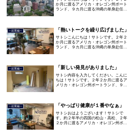
か月に渡るアメリカ・オレゴン州ポート
ランド、９カ月に渡る沖縄の単身赴任の
旅を終えて、２０２１年３月５日に２３
年間のサラリーマン人生に終止符を打ち
ました。２０２１年３月９日より東京都
品川区南大井で不動産を主...
「熱いトークを繰り広げました」
～起業編～
サトシこんにちは！サトシです。２年２
か月に渡るアメリカ・オレゴン州ポート
ランド、９カ月に渡る沖縄の単身赴任の
旅を終えて、２０２１年３月５日に２３
年間のサラリーマン人生に終止符を打ち
ました。２０２１年３月９日より東京都
品川区南大井で不動産を主...
「新しい発見がありました」
～起業編～
サトシ内容を入力してください。こんに
ちは！サトシです。２年２か月に渡るア
メリカ・オレゴン州ポートランド、９カ
月に渡る沖縄の単身赴任の旅を終えて、
２０２１年３月５日に２３年間のサラリ
ーマン人生に終止符を打ちました。２０
２１年３月９日より東京都...
「やっぱり健康が１番やなぁ」
～起業編～
サトシおはようございます！サトシで
す。約２年半の四国の松山・高松、２年
２か月に渡るアメリカ・オレゴン州ポー
トランド、９カ月の沖縄の単身赴任の旅
を終えて、２０２１年３月５日に２３年