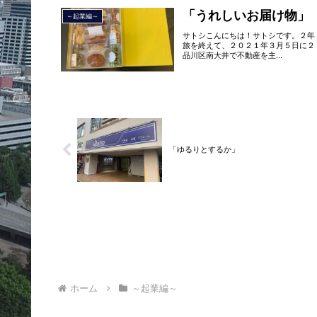
「うれしいお届け物」
～起業編～
サトシこんにちは！サトシです。２年
旅を終えて、２０２１年３月５日に２
品川区南大井で不動産を主...
「ゆるりとするか」
ホーム
～起業編～