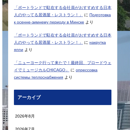
「ポートランドで駐在する会社員がおすすめする日本
人のやってる居酒屋・レストラン！」
に
Подготовка
к осенне-зимнему периоду в Минске
より
「ポートランドで駐在する会社員がおすすめする日本
人のやってる居酒屋・レストラン！」
に
накрутка
яппи
より
「ニューヨーク行って来たで！最終回、ブロードウェ
イでミュージカルCHICAGO」
に
опрессовка
системы теплоснабжения
より
アーカイブ
2026年8月
2026年7月