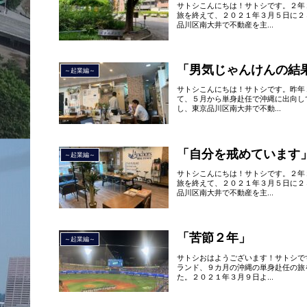
サトシこんにちは！サトシです。２年
旅を終えて、２０２１年３月５日に２
品川区南大井で不動産を主...
「男気じゃんけんの結
～起業編～
サトシこんにちは！サトシです。昨年
て、５月から単身赴任で沖縄に出向し
し、東京品川区南大井で不動...
「自分を戒めています
～起業編～
サトシこんにちは！サトシです。２年
旅を終えて、２０２１年３月５日に２
品川区南大井で不動産を主...
「苦節２年」
～起業編～
サトシおはようございます！サトシで
ランド、９カ月の沖縄の単身赴任の旅
た。２０２１年３月９日よ...