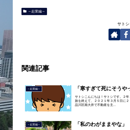
～起業編～
サトシ
関連記事
「寒すぎて死にそうや
～起業編～
サトシこんにちは！サトシです。２年
旅を終えて、２０２１年３月５日に２
品川区南大井で不動産を主...
「私のわがままやな」
～起業編～