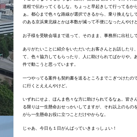
道程で伝わってくるしな。ちょっと早起きして行ってるか
ぁ。都心まで色々な路線が選択できるから、乗り換えなし
のある京浜東北線とかは本数が減って不便になったんやけ
お子様を受験会場まで送って、そのまま、事務所に出社し
ありがたいことに紹介をいただいたお客さんとお話したり
て、色々協力してもらったり、人に助けられてばかりや。
件で動こうと思っています。
一つやってる案件も契約書を送るところまでこぎつけたの
に行くとええんやけど。
いずれにせよ、ほんま色々な方に助けられてるなぁ。皆さ
る限りは一生懸命おせっかいしてますが、それ以上のもの
がら一生懸命お役に立つことだけやからな。
じゃあ、今日も１日がんばっていきまっしょい！