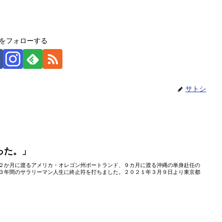
をフォローする
サトシ
った。」
２か月に渡るアメリカ・オレゴン州ポートランド、９カ月に渡る沖縄の単身赴任の
３年間のサラリーマン人生に終止符を打ちました。２０２１年３月９日より東京都