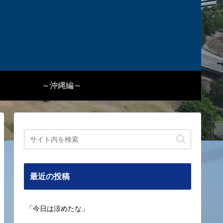
～沖縄編～
最近の投稿
「今日は涼めたな」