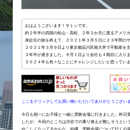
おはようございます！サトシです。
約２年半の四国の松山・高松、２年２か月に渡るアメリ
身赴任の旅を終えて、２０２１年３月５日に２３年間の
２０２１年３月９日より東京都品川区南大井で不動産を主に
２年半が過ぎました。９月１日より会社も４期目に入り
２０２４年も色々なことにチャレンジしたいと思ってい
ここをクリックしてお買い物いただいてありがとうござい
今日も朝一にお子様と一緒に受験会場に行きました。昨日
したが、今回のところは渋谷での乗り換えが難しそうとい
やこしくなってるからな。結構、受験会場について行くの