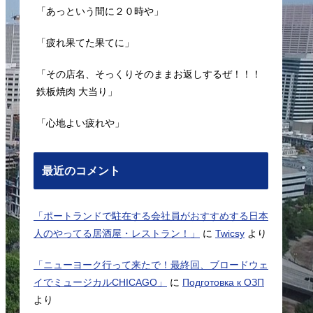
「あっという間に２０時や」
「疲れ果てた果てに」
「その店名、そっくりそのままお返しするぜ！！！
鉄板焼肉 大当り」
「心地よい疲れや」
最近のコメント
「ポートランドで駐在する会社員がおすすめする日本
人のやってる居酒屋・レストラン！」
に
Twicsy
より
「ニューヨーク行って来たで！最終回、ブロードウェ
イでミュージカルCHICAGO」
に
Подготовка к ОЗП
より