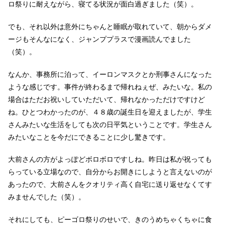
ロ祭りに耐えながら、寝てる状況が面白過ぎました（笑）。
でも、それ以外は意外にちゃんと睡眠が取れていて、朝からダメ
ージもそんなになく、ジャンププラスで漫画読んでました
（笑）。
なんか、事務所に泊って、イーロンマスクとか刑事さんになった
ような感じです。事件が終わるまで帰れねぇぜ、みたいな。私の
場合はただお祝いしていただいて、帰れなかっただけですけど
ね。ひとつわかったのが、４８歳の誕生日を迎えましたが、学生
さんみたいな生活をしても次の日平気ということです。学生さん
みたいなことを今だにできることに少し驚きです。
大前さんの方がよっぽどボロボロですしね。昨日は私が祝っても
らっている立場なので、自分からお開きにしようと言えないのが
あったので、大前さんをクオリティ高く自宅に送り返せなくてす
みませんでした（笑）。
それにしても、ピーゴロ祭りのせいで、きのうめちゃくちゃに食