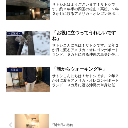
サトシおはようございます！サトシで
す。約２年半の四国の松山・高松、２年
２か月に渡るアメリカ・オレゴン州ポー
トランド、９カ月の沖縄の単身赴任の旅
を終えて、２０２１年３月５日に２３年
間のサラリーマン人生に終止符を打っ
て、２０２１年３月９日より東...
「お役に立つってうれしいです
～起業編～
ね」
サトシこんにちは！サトシです。２年２
か月に渡るアメリカ・オレゴン州ポート
ランド、９カ月に渡る沖縄の単身赴任の
旅を終えて、２０２１年３月５日に２３
年間のサラリーマン人生に終止符を打ち
ました。２０２１年３月９日より東京都
「朝からウォーキングや」
～起業編～
品川区南大井で不動産を主...
サトシこんにちは！サトシです。２年２
か月に渡るアメリカ・オレゴン州ポート
ランド、９カ月に渡る沖縄の単身赴任の
旅を終えて、２０２１年３月５日に２３
年間のサラリーマン人生に終止符を打ち
ました。２０２１年３月９日より東京都
品川区南大井で不動産を主...
「誕生日の抱負」