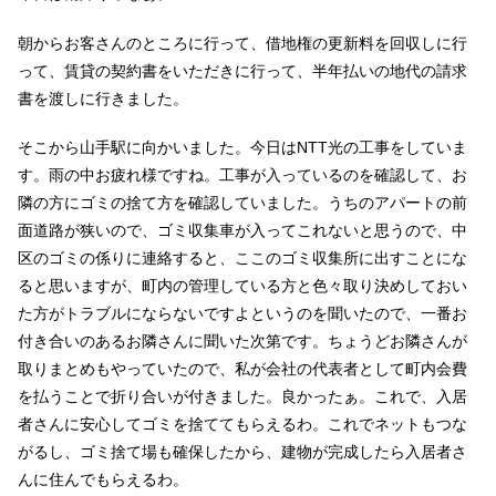
朝からお客さんのところに行って、借地権の更新料を回収しに行
って、賃貸の契約書をいただきに行って、半年払いの地代の請求
書を渡しに行きました。
そこから山手駅に向かいました。今日はNTT光の工事をしていま
す。雨の中お疲れ様ですね。工事が入っているのを確認して、お
隣の方にゴミの捨て方を確認していました。うちのアパートの前
面道路が狭いので、ゴミ収集車が入ってこれないと思うので、中
区のゴミの係りに連絡すると、ここのゴミ収集所に出すことにな
ると思いますが、町内の管理している方と色々取り決めしておい
た方がトラブルにならないですよというのを聞いたので、一番お
付き合いのあるお隣さんに聞いた次第です。ちょうどお隣さんが
取りまとめもやっていたので、私が会社の代表者として町内会費
を払うことで折り合いが付きました。良かったぁ。これで、入居
者さんに安心してゴミを捨ててもらえるわ。これでネットもつな
がるし、ゴミ捨て場も確保したから、建物が完成したら入居者さ
んに住んでもらえるわ。