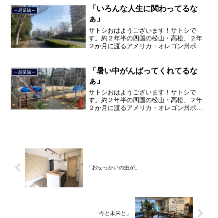
て、２０２１年３月９日より東...
「いろんな人生に関わってるな
～起業編～
ぁ」
サトシおはようございます！サトシで
す。約２年半の四国の松山・高松、２年
２か月に渡るアメリカ・オレゴン州ポー
トランド、９カ月の沖縄の単身赴任の旅
を終えて、２０２１年３月５日に２３年
間のサラリーマン人生に終止符を打っ
「暑い中がんばってくれてるな
～起業編～
て、２０２１年３月９日より東...
ぁ」
サトシおはようございます！サトシで
す。約２年半の四国の松山・高松、２年
２か月に渡るアメリカ・オレゴン州ポー
トランド、９カ月の沖縄の単身赴任の旅
を終えて、２０２１年３月５日に２３年
間のサラリーマン人生に終止符を打っ
て、２０２１年３月９日より東...
「おせっかいの虫が」
「今と未来と」