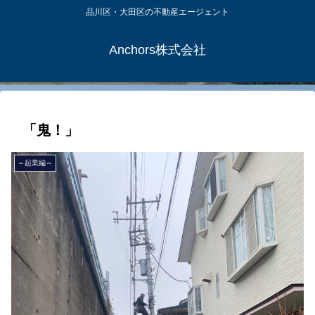
品川区・大田区の不動産エージェント
Anchors株式会社
「鬼！」
～起業編～