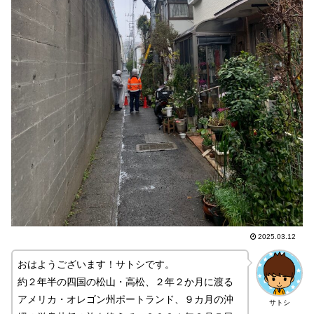
2025.03.12
おはようございます！サトシです。
約２年半の四国の松山・高松、２年２か月に渡る
アメリカ・オレゴン州ポートランド、９カ月の沖
サトシ