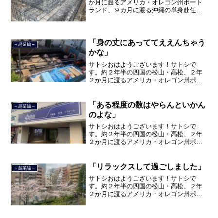
か月に渡るアメリカ・オレゴン州ポート
ランド、９カ月に渡る沖縄の単身赴任の
旅を終えて、２０２１年３月５日に２３
年間のサラリーマン人生に終止符を打ち
ました。２０２１年３月９日より東京都
品川区南大井で不動産を主...
「身の丈にあっててええんちゃう
～起業編～
かな」
サトシおはようございます！サトシで
す。約２年半の四国の松山・高松、２年
２か月に渡るアメリカ・オレゴン州ポー
トランド、９カ月の沖縄の単身赴任の旅
を終えて、２０２１年３月５日に２３年
間のサラリーマン人生に終止符を打っ
「ある程度の数はやらんといかん
～起業編～
て、２０２１年３月９日より東...
のよな」
サトシおはようございます！サトシで
す。約２年半の四国の松山・高松、２年
２か月に渡るアメリカ・オレゴン州ポー
トランド、９カ月の沖縄の単身赴任の旅
を終えて、２０２１年３月５日に２３年
間のサラリーマン人生に終止符を打ちま
「リラックスして過ごしました」
～起業編～
した。２０２１年３月９日よ...
サトシおはようございます！サトシで
す。約２年半の四国の松山・高松、２年
２か月に渡るアメリカ・オレゴン州ポー
トランド、９カ月の沖縄の単身赴任の旅
を終えて、２０２１年３月５日に２３年
間のサラリーマン人生に終止符を打っ