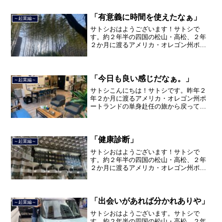
ました。２０２１年３月９日より東京都
品川区南大井で不動産を主...
「有意義に時間を使えたなぁ」
～起業編～
サトシおはようございます！サトシで
す。約２年半の四国の松山・高松、２年
２か月に渡るアメリカ・オレゴン州ポー
トランド、９カ月の沖縄の単身赴任の旅
を終えて、２０２１年３月５日に２３年
間のサラリーマン人生に終止符を打ちま
した。２０２１年３月９日よ...
「今日も良い感じだなぁ。」
～起業編～
サトシこんにちは！サトシです。昨年２
年２か月に渡るアメリカ・オレゴン州ポ
ートランドの単身赴任の旅から戻ってき
て、５月から単身赴任で沖縄に出向して
住んでいましたが、２０２１年３月５日
で２３年間のサラリーマン人生を卒業
し、東京で不動産を主に取り...
「健康診断」
～起業編～
サトシおはようございます！サトシで
す。約２年半の四国の松山・高松、２年
２か月に渡るアメリカ・オレゴン州ポー
トランド、９カ月の沖縄の単身赴任の旅
を終えて、２０２１年３月５日に２３年
間のサラリーマン人生に終止符を打っ
て、２０２１年３月９日より東...
「出会いがあれば分かれありや」
～起業編～
サトシおはようございます。サトシで
す。約２年半の四国の松山・高松、２年