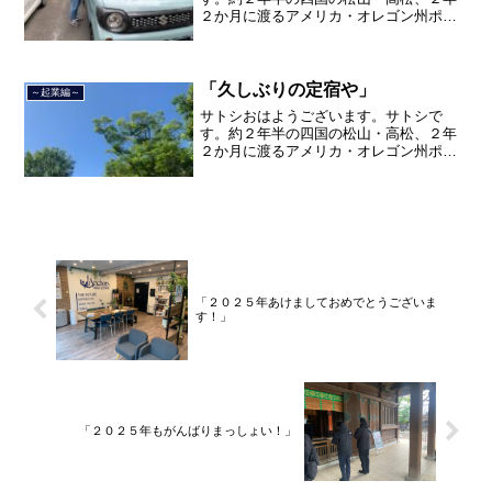
２か月に渡るアメリカ・オレゴン州ポー
トランド、９カ月の沖縄の単身赴任の旅
を終えて、２０２１年３月５日に２３年
間のサラリーマン人生に終止符を打ちま
した。２０２１年３月９日よ...
「久しぶりの定宿や」
～起業編～
サトシおはようございます。サトシで
す。約２年半の四国の松山・高松、２年
２か月に渡るアメリカ・オレゴン州ポー
トランド、９カ月の沖縄の単身赴任の旅
を終えて、２０２１年３月５日に２３年
間のサラリーマン人生に終止符を打ちま
した。２０２１年３月９日よ...
「２０２５年あけましておめでとうございま
す！」
「２０２５年もがんばりまっしょい！」