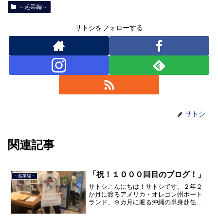
～起業編～
サトシをフォローする
サトシ
関連記事
「祝！１０００回目のブログ！」
～起業編～
サトシこんにちは！サトシです。２年２
か月に渡るアメリカ・オレゴン州ポート
ランド、９カ月に渡る沖縄の単身赴任の
旅を終えて、２０２１年３月５日に２３
年間のサラリーマン人生に終止符を打ち