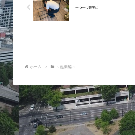
「一つ一つ確実に」
ホーム
～起業編～