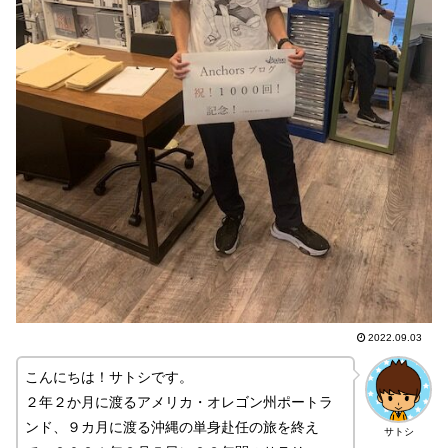
2022.09.03
こんにちは！サトシです。
２年２か月に渡るアメリカ・オレゴン州ポートラ
ンド、９カ月に渡る沖縄の単身赴任の旅を終え
サトシ