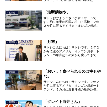
旅を終えて、２０２１年３月５日に２３
年間のサラリーマン人生に終止符を打ち
ました。２０２１年３月９日より東京都
「油断禁物や」
～起業編～
品川区南大井で不動産を主...
サトシおはようございます！サトシで
す。約２年半の四国の松山・高松、２年
２か月に渡るアメリカ・オレゴン州ポー
トランド、９カ月の沖縄の単身赴任の旅
を終えて、２０２１年３月５日に２３年
間のサラリーマン人生に終止符を打っ
て、２０２１年３月９日より東...
「月末」
～起業編～
サトシこんにちは！サトシです。２年２
か月に渡るアメリカ・オレゴン州ポート
ランドの単身赴任の旅から戻ってきて、
単身赴任で沖縄に出向して住んでいまし
たが、２０２１年３月５日で２３年間の
サラリーマン人生を卒業し、東京都品川
区南大井で不動産を主に取...
「おいしく食べられるのは幸せや
～起業編～
な」
サトシこんにちは！サトシです。２年２
か月に渡るアメリカ・オレゴン州ポート
ランド、９カ月に渡る沖縄の単身赴任の
旅を終えて、２０２１年３月５日に２３
年間のサラリーマン人生に終止符を打ち
ました。２０２１年３月９日より東京都
「グレイト白井さん」
～起業編～
品川区南大井で不動産を主...