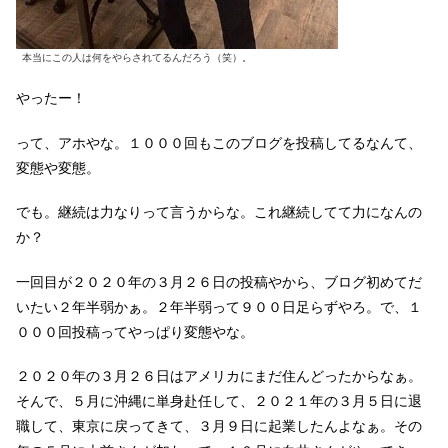
本当にこの人は何をやらされてるんだろう（笑）。
やったー！
って、アホやな。１０００回もこのブログを投稿してるなんて、
変態や変態。
でも。継続は力なりって言うからな。これ継続してて力になんの
か？
一回目が２０２０年の３月２６日の投稿やから、ブログ初めてだ
いたい２年半弱かぁ。２年半弱って９００日足らずやろ。で、１
０００回投稿ってやっぱり変態やな。
２０２０年の３月２６日はアメリカにまだ住んどったからなぁ。
そんで、５月に沖縄に単身赴任して、２０２１年の３月５日に退
職して、東京に戻ってきて、３月９日に起業したんよなぁ。その