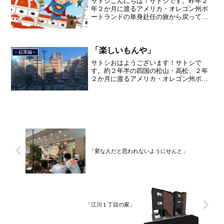
サトシこんにちは！サトシです。昨年２
年２か月に渡るアメリカ・オレゴン州ポ
ートランドの単身赴任の旅から戻ってき
て、５月から単身赴任で沖縄に出向して
住んでいましたが、２０２１年３月５日
で２３年間のサラリーマン人生を卒業
し、東京都品川区南大井で不...
「楽しいもんや」
～起業編～
サトシおはようございます！サトシで
す。約２年半の四国の松山・高松、２年
２か月に渡るアメリカ・オレゴン州ポー
トランド、９カ月の沖縄の単身赴任の旅
を終えて、２０２１年３月５日に２３年
間のサラリーマン人生に終止符を打っ
て、２０２１年３月９日より東...
「変な人だと思われないようにせんと」
「江川１丁目の家」