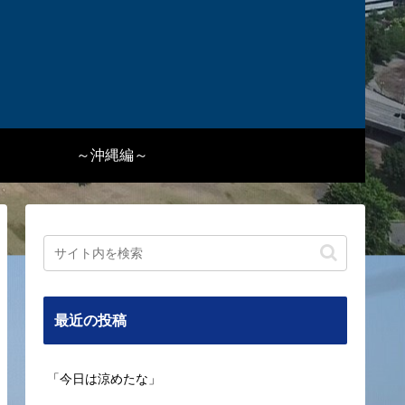
～沖縄編～
最近の投稿
「今日は涼めたな」