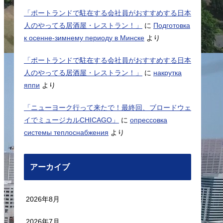
「ポートランドで駐在する会社員がおすすめする日本
人のやってる居酒屋・レストラン！」
に
Подготовка
к осенне-зимнему периоду в Минске
より
「ポートランドで駐在する会社員がおすすめする日本
人のやってる居酒屋・レストラン！」
に
накрутка
яппи
より
「ニューヨーク行って来たで！最終回、ブロードウェ
イでミュージカルCHICAGO」
に
опрессовка
системы теплоснабжения
より
アーカイブ
2026年8月
2026年7月