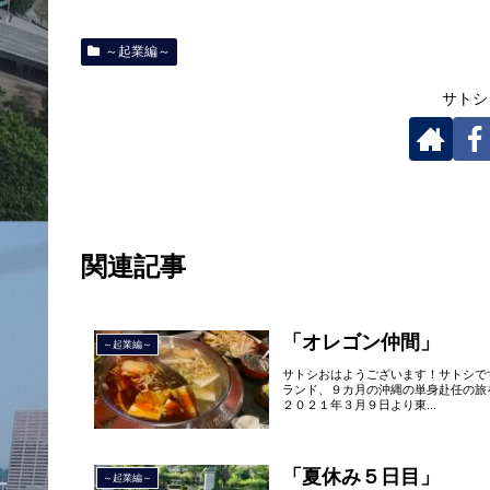
～起業編～
サトシ
関連記事
「オレゴン仲間」
～起業編～
サトシおはようございます！サトシで
ランド、９カ月の沖縄の単身赴任の旅
２０２１年３月９日より東...
「夏休み５日目」
～起業編～