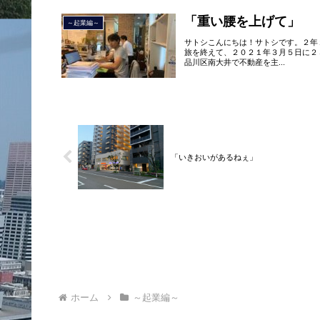
「重い腰を上げて」
～起業編～
サトシこんにちは！サトシです。２年
旅を終えて、２０２１年３月５日に２
品川区南大井で不動産を主...
「いきおいがあるねぇ」
ホーム
～起業編～