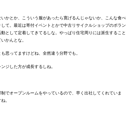
ないかとか、こういう服があったら寛げるんじゃないか、こんな食べ
りして。最近は寄付イベントとかで中古リサイクルショップのボラン
活動として定着してきてるしな。やっぱり住宅周りには派生すること
ていかんとな。
とも思ってますけどね、全然違う分野でも。
レンジした方が成長するしね。
部制でオープンルームをやっているので、早く出社してくれていま
すね。