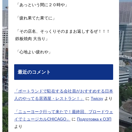
「あっという間に２０時や」
「疲れ果てた果てに」
「その店名、そっくりそのままお返しするぜ！！！
鉄板焼肉 大当り」
「心地よい疲れや」
最近のコメント
「ポートランドで駐在する会社員がおすすめする日本
人のやってる居酒屋・レストラン！」
に
Twicsy
より
「ニューヨーク行って来たで！最終回、ブロードウェ
イでミュージカルCHICAGO」
に
Подготовка к ОЗП
より