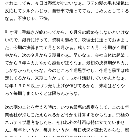
それにしても、今日は湿気がすごいなぁ。ワテの髪の毛も湿気に
反応してクルクルじゃ。自転車で走ってても、じめぇとしてくる
なぁ。不快じゃ、不快。
引き渡し手続きが終わってから、６月分の締めをしないといけな
いので、銀行に行って、資料を纏めて、税理士に送っておきまし
た。今期の決算まで７月と８月かぁ。残り２カ月。今期が４期目
やから、次の９月から５期目かぁ。早いなぁ。会社自体は起業し
てから３年４カ月やから感覚が狂うなぁ。最初の決算期が５カ月
しかなかったからな。今のところ全期黒字やし、今期も黒字は確
定してるから、来期に向かってしっかり活動していかんとなぁ。
毎年１３０％以上づつ売り上げが伸びてるから、来期はどうや
ろ？毎期うまくいくとは限らんからな。
次の期のことを考える時は、いつも最悪の想定をして、この１年
間会社が持ちこたえられるかどうかを計算するからなぁ。究極の
ネガティブ思考をしたら、それ以外の計画は特に立てていませ
ん。毎年というか、毎月というか、毎日状況が変わるからな。都