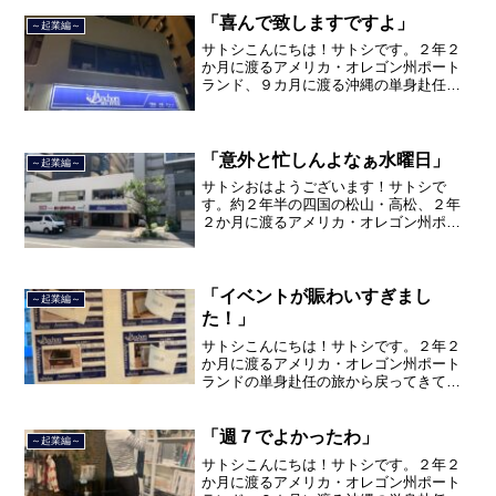
ました。２０２１年３月９日より東京都
品川区南大井で不動産を主...
「喜んで致しますですよ」
～起業編～
サトシこんにちは！サトシです。２年２
か月に渡るアメリカ・オレゴン州ポート
ランド、９カ月に渡る沖縄の単身赴任の
旅を終えて、２０２１年３月５日に２３
年間のサラリーマン人生に終止符を打ち
ました。２０２１年３月９日より東京都
品川区南大井で不動産を主...
「意外と忙しんよなぁ水曜日」
～起業編～
サトシおはようございます！サトシで
す。約２年半の四国の松山・高松、２年
２か月に渡るアメリカ・オレゴン州ポー
トランド、９カ月の沖縄の単身赴任の旅
を終えて、２０２１年３月５日に２３年
間のサラリーマン人生に終止符を打っ
て、２０２１年３月９日より東...
「イベントが賑わいすぎまし
～起業編～
た！」
サトシこんにちは！サトシです。２年２
か月に渡るアメリカ・オレゴン州ポート
ランドの単身赴任の旅から戻ってきて、
単身赴任で沖縄に出向して住んでいまし
たが、２０２１年３月５日で２３年間の
サラリーマン人生を卒業し、東京都品川
「週７でよかったわ」
～起業編～
区南大井で不動産を主に取...
サトシこんにちは！サトシです。２年２
か月に渡るアメリカ・オレゴン州ポート