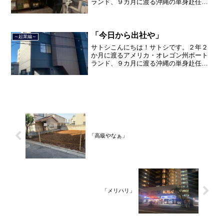
ランド、９カ月に渡る沖縄の単身赴任の
旅を終えて、２０２１年３月５日に２３
年間のサラリーマン人生に終止符を打ち
ました。２０２１年３月９日より東京都
品川区南大井で不動産を主...
「今日から出社や」
～起業編～
サトシこんにちは！サトシです。２年２
か月に渡るアメリカ・オレゴン州ポート
ランド、９カ月に渡る沖縄の単身赴任の
旅を終えて、２０２１年３月５日に２３
年間のサラリーマン人生に終止符を打ち
ました。２０２１年３月９日より東京都
品川区南大井で不動産を主...
「高級やなぁ」
「メリハリ」