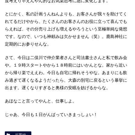
度考えりゃえんやん的なお気楽思考に急に変化します。
とにかく、私の計画うんねんよりも、お客さんが我々を助けてく
れてるだけやから、たくさんのお客さんのお役に立って喜んでも
らえれば、その分売り上げも増えるやろうという至極単純な発想
です。なので、いつも神頼みは欠かせません（笑）。鹿島神社に
定期的にお参りせんな。
さて、今日は二俣川で仲介業者さんと司法書士さんと私で飲み会
や。１９時スタートやから１８時前にはいかんとな。家から近い
から帰り楽でええわ。今日も自宅に帰れそうやな。あまりにも飲
み過ぎて遅くなるようだったら、大森の別宅に戻るという暴挙に
出ます。遅くなりすぎると奥様の安眠を妨げるからな。
あほなこと言ってやんと、仕事しよ。
じゃあ、今日も１日がんばっていきまっしょい！
～起業編～