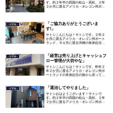
す。約２年半の四国の松山・高松、２年
２か月に渡るアメリカ・オレゴン州ポー
トランド、９カ月の沖縄の単身赴任の旅
を終えて、２０２１年３月５日に２３年
間のサラリーマン人生に終止符を打っ
て、２０２１年３月９日より東...
「ご協力ありがとうございま
～起業編～
す!」
サトシこんにちは！サトシです。２年２
か月に渡るアメリカ・オレゴン州ポート
ランド、９カ月に渡る沖縄の単身赴任の
旅を終えて、２０２１年３月５日に２３
年間のサラリーマン人生に終止符を打ち
ました。２０２１年３月９日より東京都
「経営は売り上げとキャッシュフ
～起業編～
品川区南大井で不動産を主...
ロー管理が大切やな」
サトシこんにちは！サトシです。昨年２
年２か月に渡るアメリカ・オレゴン州ポ
ートランドの単身赴任の旅から戻ってき
て、５月から単身赴任で沖縄に出向して
住んでいましたが、２０２１年３月５日
で２３年間のサラリーマン人生を卒業
「退治してやりました」
～起業編～
し、東京都品川区南大井で不...
サトシおはようございます！サトシで
す。約２年半の四国の松山・高松、２年
２か月に渡るアメリカ・オレゴン州ポー
トランド、９カ月の沖縄の単身赴任の旅
を終えて、２０２１年３月５日に２３年