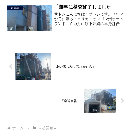
間のサラリーマン人生に終止符を打っ
て、２０２１年３月９日より東...
「無事に検査終了しました」
～起業編～
サトシこんにちは！サトシです。２年２
か月に渡るアメリカ・オレゴン州ポート
ランド、９カ月に渡る沖縄の単身赴任の
旅を終えて、２０２１年３月５日に２３
年間のサラリーマン人生に終止符を打ち
ました。２０２１年３月９日より東京都
品川区南大井で不動産を主...
「あの悲しみは忘れません」
「余裕余裕」
ホーム
～起業編～