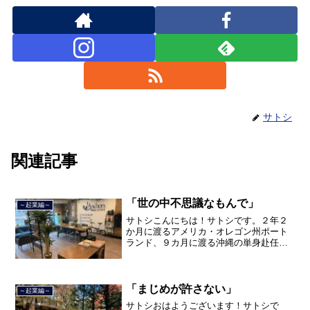
サトシ
関連記事
「世の中不思議なもんで」
～起業編～
サトシこんにちは！サトシです。２年２
か月に渡るアメリカ・オレゴン州ポート
ランド、９カ月に渡る沖縄の単身赴任の
旅を終えて、２０２１年３月５日に２３
年間のサラリーマン人生に終止符を打ち
ました。２０２１年３月９日より東京都
品川区南大井で不動産を主...
「まじめが許さない」
～起業編～
サトシおはようございます！サトシで