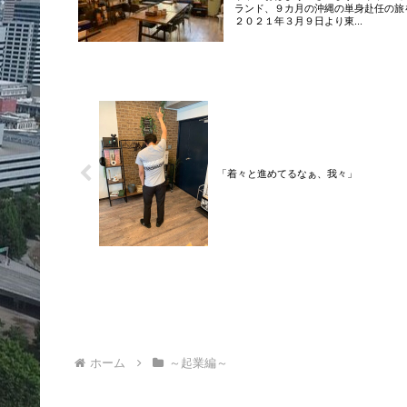
ランド、９カ月の沖縄の単身赴任の旅
２０２１年３月９日より東...
「着々と進めてるなぁ、我々」
ホーム
～起業編～