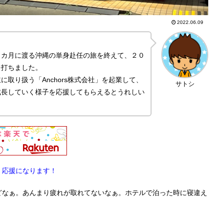
2022.06.09
９カ月に渡る沖縄の単身赴任の旅を終えて、２０
を打ちました。
取り扱う「Anchors株式会社」を起業して、
サトシ
成長していく様子を応援してもらえるとうれしい
。応援になります！
どなぁ。あんまり疲れが取れてないなぁ。ホテルで泊った時に寝違え