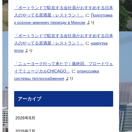
「ポートランドで駐在する会社員がおすすめする日本
人のやってる居酒屋・レストラン！」
に
Подготовка
к осенне-зимнему периоду в Минске
より
「ポートランドで駐在する会社員がおすすめする日本
人のやってる居酒屋・レストラン！」
に
накрутка
яппи
より
「ニューヨーク行って来たで！最終回、ブロードウェ
イでミュージカルCHICAGO」
に
опрессовка
системы теплоснабжения
より
アーカイブ
2026年8月
2026年7月