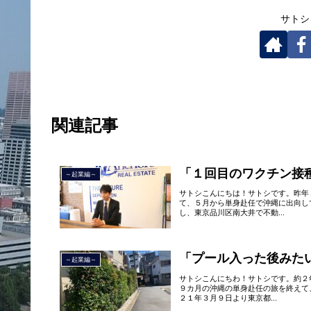
サトシ
関連記事
「１回目のワクチン接
～起業編～
サトシこんにちは！サトシです。昨年
て、５月から単身赴任で沖縄に出向し
し、東京品川区南大井で不動...
「プール入った後みた
～起業編～
サトシこんにちわ！サトシです。約２
９カ月の沖縄の単身赴任の旅を終えて
２１年３月９日より東京都...