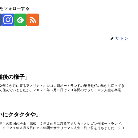
をフォローする
サトシ
種後の様子」
２年２か月に渡るアメリカ・オレゴン州ポートランドの単身赴任の旅から戻ってき
て住んでいましたが、２０２１年３月５日で２３年間のサラリーマン人生を卒業
いにクタクタや」
年半の四国の松山・高松、２年２か月に渡るアメリカ・オレゴン州ポートランド、
、２０２１年３月５日に２３年間のサラリーマン人生に終止符を打ちました。２０