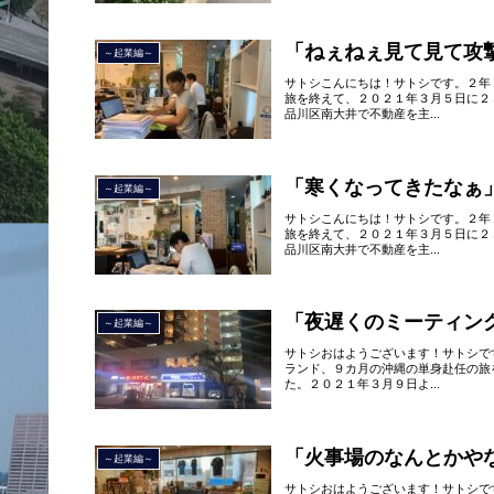
「ねぇねぇ見て見て攻
～起業編～
サトシこんにちは！サトシです。２年
旅を終えて、２０２１年３月５日に２
品川区南大井で不動産を主...
「寒くなってきたなぁ
～起業編～
サトシこんにちは！サトシです。２年
旅を終えて、２０２１年３月５日に２
品川区南大井で不動産を主...
「夜遅くのミーティン
～起業編～
サトシおはようございます！サトシで
ランド、９カ月の沖縄の単身赴任の旅
た。２０２１年３月９日よ...
「火事場のなんとかや
～起業編～
サトシおはようございます！サトシで