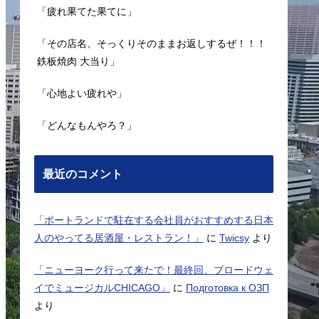
「疲れ果てた果てに」
「その店名、そっくりそのままお返しするぜ！！！
鉄板焼肉 大当り」
「心地よい疲れや」
「どんなもんやろ？」
最近のコメント
「ポートランドで駐在する会社員がおすすめする日本
人のやってる居酒屋・レストラン！」
に
Twicsy
より
「ニューヨーク行って来たで！最終回、ブロードウェ
イでミュージカルCHICAGO」
に
Подготовка к ОЗП
より