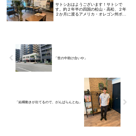
サトシおはようございます！サトシで
す。約２年半の四国の松山・高松、２年
２か月に渡るアメリカ・オレゴン州ポー
トランド、９カ月の沖縄の単身赴任の旅
を終えて、２０２１年３月５日に２３年
間のサラリーマン人生に終止符を打っ
て、２０２１年３月９日より東...
「世の中助け合いや」
「結構動きが出てるので、がんばらんとね」