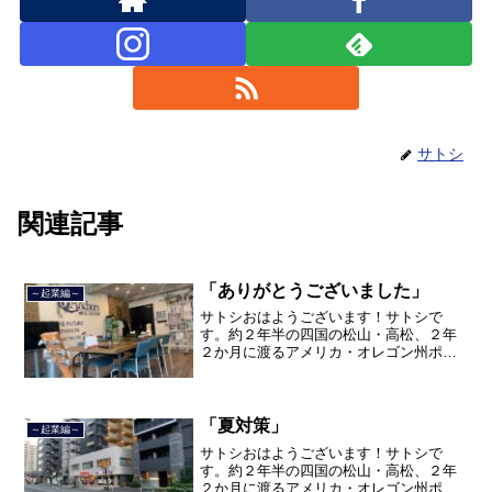
サトシ
関連記事
「ありがとうございました」
～起業編～
サトシおはようございます！サトシで
す。約２年半の四国の松山・高松、２年
２か月に渡るアメリカ・オレゴン州ポー
トランド、９カ月の沖縄の単身赴任の旅
を終えて、２０２１年３月５日に２３年
間のサラリーマン人生に終止符を打っ
て、２０２１年３月９日より東...
「夏対策」
～起業編～
サトシおはようございます！サトシで
す。約２年半の四国の松山・高松、２年
２か月に渡るアメリカ・オレゴン州ポー