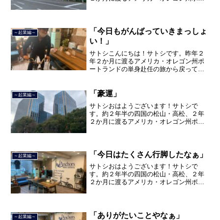
トランド、９カ月の沖縄の単身赴任の旅
を終えて、２０２１年３月５日に２３年
間のサラリーマン人生に終止符を打っ
て、２０２１年３月９日より東...
「今日もがんばっていきまっしょ
～起業編～
い！」
サトシこんにちは！サトシです。昨年２
年２か月に渡るアメリカ・オレゴン州ポ
ートランドの単身赴任の旅から戻ってき
て、５月から単身赴任で沖縄に出向して
住んでいましたが、２０２１年３月５日
で２３年間のサラリーマン人生を卒業
「豪運」
～起業編～
し、東京品川区南大井で不動...
サトシおはようございます！サトシで
す。約２年半の四国の松山・高松、２年
２か月に渡るアメリカ・オレゴン州ポー
トランド、９カ月の沖縄の単身赴任の旅
を終えて、２０２１年３月５日に２３年
間のサラリーマン人生に終止符を打っ
て、２０２１年３月９日より東...
「今日はたくさん行脚したなぁ」
～起業編～
サトシおはようございます！サトシで
す。約２年半の四国の松山・高松、２年
２か月に渡るアメリカ・オレゴン州ポー
トランド、９カ月の沖縄の単身赴任の旅
を終えて、２０２１年３月５日に２３年
間のサラリーマン人生に終止符を打っ
て、２０２１年３月９日より東...
「ありがたいことやなぁ」
～起業編～