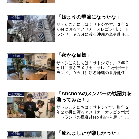
トランド、９カ月の沖縄の単身赴任の旅
を終えて、２０２１年３月５日に２３年
間のサラリーマン人生に終止符を打ちま
した。２０２１年３月９日よ...
「始まりの季節になったな」
～起業編～
サトシこんにちは！サトシです。２年２
か月に渡るアメリカ・オレゴン州ポート
ランド、９カ月に渡る沖縄の単身赴任の
旅を終えて、２０２１年３月５日に２３
年間のサラリーマン人生に終止符を打ち
ました。２０２１年３月９日より東京都
品川区南大井で不動産を主...
「密かな目標」
～起業編～
サトシこんにちは！サトシです。２年２
か月に渡るアメリカ・オレゴン州ポート
ランド、９カ月に渡る沖縄の単身赴任の
旅を終えて、２０２１年３月５日に２３
年間のサラリーマン人生に終止符を打ち
ました。２０２１年３月９日より東京都
品川区南大井で不動産を主...
「Anchorsのメンバーの戦闘力を
～起業編～
測ってみた！」
サトシこんにちは！サトシです。昨年２
年２か月に渡るアメリカ・オレゴン州ポ
ートランドの単身赴任の旅から戻ってき
て、５月から単身赴任で沖縄に出向して
住んでいましたが、２０２１年３月５日
で２３年間のサラリーマン人生を卒業
「疲れましたが楽しかった」
～起業編～
し、東京都品川区南大井で不...