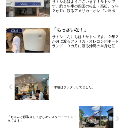
サトシおはようございます！サトシで
す。約２年半の四国の松山・高松、２年
２か月に渡るアメリカ・オレゴン州ポー
トランド、９カ月の沖縄の単身赴任の旅
を終えて、２０２１年３月５日に２３年
間のサラリーマン人生に終止符を打っ
て、２０２１年３月９日より東...
「ちっさいな！」
～起業編～
サトシこんにちは！サトシです。２年２
か月に渡るアメリカ・オレゴン州ポート
ランド、９カ月に渡る沖縄の単身赴任の
旅を終えて、２０２１年３月５日に２３
年間のサラリーマン人生に終止符を打ち
ました。２０２１年３月９日より東京都
品川区南大井で不動産を主...
「午後はダラダラしてました」
「ちゃんと段取りしてはじめてスタートラインに
立てます」