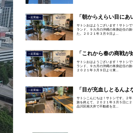
「朝からえらい目にあ
～起業編～
サトシおはようございます！サトシで
ランド、９カ月の沖縄の単身赴任の旅
た。２０２１年３月９日よ...
「これから春の商戦が
～起業編～
サトシおはようございます！サトシで
ランド、９カ月の沖縄の単身赴任の旅
２０２１年３月９日より東...
「目が充血しとるんよ
～起業編～
サトシこんにちは！サトシです。２年
旅を終えて、２０２１年３月５日に２
品川区南大井で不動産を主...