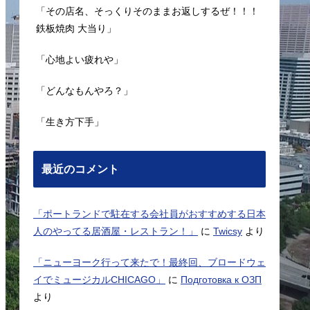
「その店名、そっくりそのままお返しするぜ！！！
鉄板焼肉 大当り」
「心地よい疲れや」
「どんなもんやろ？」
「生き方下手」
最近のコメント
「ポートランドで駐在する会社員がおすすめする日本
人のやってる居酒屋・レストラン！」
に
Twicsy
より
「ニューヨーク行って来たで！最終回、ブロードウェ
イでミュージカルCHICAGO」
に
Подготовка к ОЗП
より