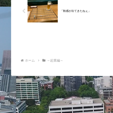
「秋感が出てきたねぇ」
ホーム
～起業編～