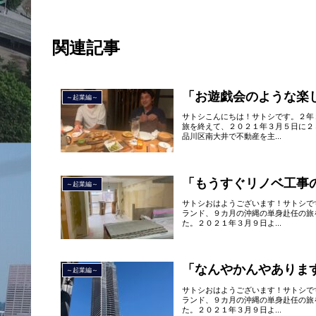
関連記事
「お遊戯会のような楽
～起業編～
サトシこんにちは！サトシです。２年
旅を終えて、２０２１年３月５日に２
品川区南大井で不動産を主...
「もうすぐリノベ工事
～起業編～
サトシおはようございます！サトシで
ランド、９カ月の沖縄の単身赴任の旅
た。２０２１年３月９日よ...
「なんやかんやありま
～起業編～
サトシおはようございます！サトシで
ランド、９カ月の沖縄の単身赴任の旅
た。２０２１年３月９日よ...