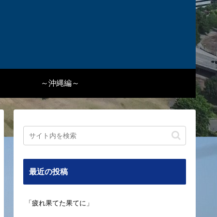
～沖縄編～
最近の投稿
「疲れ果てた果てに」