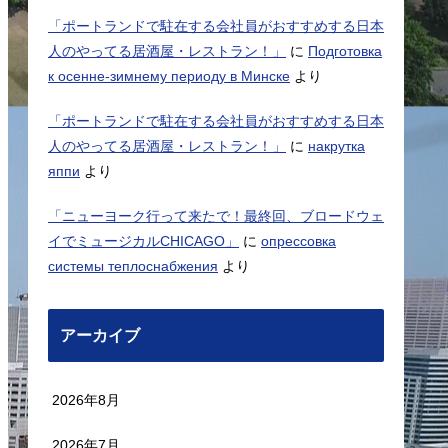
「ポートランドで駐在する会社員がおすすめする日本
人のやってる居酒屋・レストラン！」
に
Подготовка
к осенне-зимнему периоду в Минске
より
「ポートランドで駐在する会社員がおすすめする日本
人のやってる居酒屋・レストラン！」
に
накрутка
яппи
より
「ニューヨーク行って来たで！最終回、ブロードウェ
イでミュージカルCHICAGO」
に
опрессовка
системы теплоснабжения
より
アーカイブ
2026年8月
2026年7月