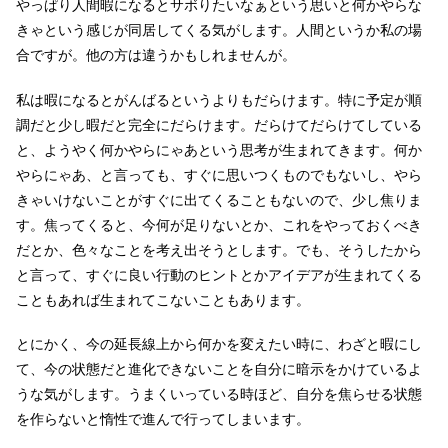
やっぱり人間暇になるとサボりたいなぁという思いと何かやらな
きゃという感じが同居してくる気がします。人間というか私の場
合ですが。他の方は違うかもしれませんが。
私は暇になるとがんばるというよりもだらけます。特に予定が順
調だと少し暇だと完全にだらけます。だらけてだらけてしている
と、ようやく何かやらにゃあという思考が生まれてきます。何か
やらにゃあ、と言っても、すぐに思いつくものでもないし、やら
きゃいけないことがすぐに出てくることもないので、少し焦りま
す。焦ってくると、今何が足りないとか、これをやっておくべき
だとか、色々なことを考え出そうとします。でも、そうしたから
と言って、すぐに良い行動のヒントとかアイデアが生まれてくる
こともあれば生まれてこないこともあります。
とにかく、今の延長線上から何かを変えたい時に、わざと暇にし
て、今の状態だと進化できないことを自分に暗示をかけているよ
うな気がします。うまくいっている時ほど、自分を焦らせる状態
を作らないと惰性で進んで行ってしまいます。