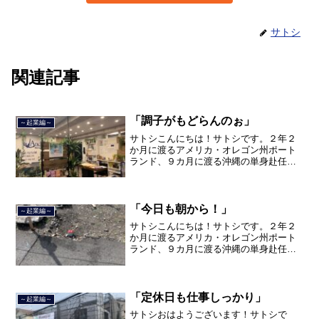
サトシ
関連記事
「調子がもどらんのぉ」
～起業編～
サトシこんにちは！サトシです。２年２
か月に渡るアメリカ・オレゴン州ポート
ランド、９カ月に渡る沖縄の単身赴任の
旅を終えて、２０２１年３月５日に２３
年間のサラリーマン人生に終止符を打ち
ました。２０２１年３月９日より東京都
品川区南大井で不動産を主...
「今日も朝から！」
～起業編～
サトシこんにちは！サトシです。２年２
か月に渡るアメリカ・オレゴン州ポート
ランド、９カ月に渡る沖縄の単身赴任の
旅を終えて、２０２１年３月５日に２３
年間のサラリーマン人生に終止符を打ち
ました。２０２１年３月９日より東京都
品川区南大井で不動産を主...
「定休日も仕事しっかり」
～起業編～
サトシおはようございます！サトシで