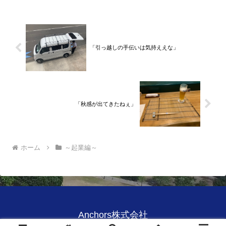
品川区南大井で不動産を主...
「引っ越しの手伝いは気持ええな」
「秋感が出てきたねぇ」
ホーム
～起業編～
Anchors株式会社