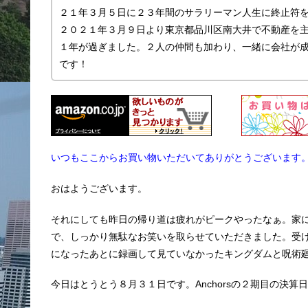
２１年３月５日に２３年間のサラリーマン人生に終止符
２０２１年３月９日より東京都品川区南大井で不動産を主に
１年が過ぎました。２人の仲間も加わり、一緒に会社が
です！
いつもここからお買い物いただいてありがとうございます
おはようございます。
それにしても昨日の帰り道は疲れがピークやったなぁ。家
で、しっかり無駄なお笑いを取らせていただきました。受
になったあとに録画して見ていなかったキングダムと呪術
今日はとうとう８月３１日です。Anchorsの２期目の決算