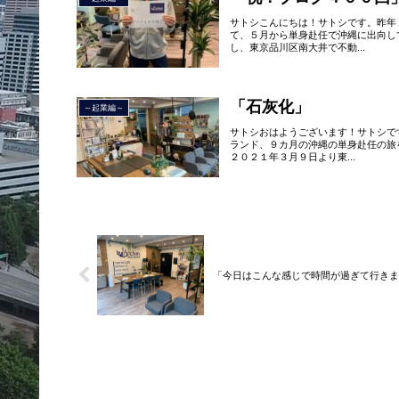
サトシこんにちは！サトシです。昨年
て、５月から単身赴任で沖縄に出向し
し、東京品川区南大井で不動...
「石灰化」
～起業編～
サトシおはようございます！サトシで
ランド、９カ月の沖縄の単身赴任の旅
２０２１年３月９日より東...
「今日はこんな感じで時間が過ぎて行きま