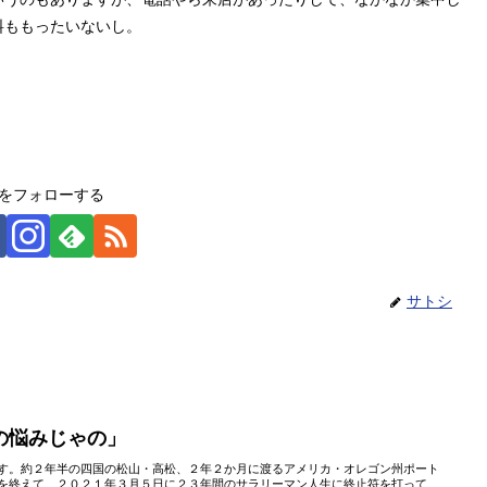
料ももったいないし。
をフォローする
サトシ
の悩みじゃの」
す。約２年半の四国の松山・高松、２年２か月に渡るアメリカ・オレゴン州ポート
を終えて、２０２１年３月５日に２３年間のサラリーマン人生に終止符を打って、