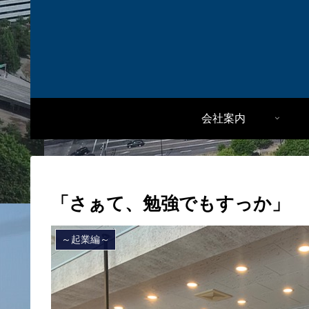
会社案内
「さぁて、勉強でもすっか」
～起業編～