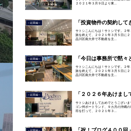
２０２１年３月９日より東...
「投資物件の契約して
～起業編～
サトシこんにちは！サトシです。２年
旅を終えて、２０２１年３月５日に２
品川区南大井で不動産を主...
「今日は事務所で黙々
～起業編～
サトシこんにちは！サトシです。２年
旅を終えて、２０２１年３月５日に２
品川区南大井で不動産を主...
「２０２６年あけまし
～起業編～
サトシあけましておめでとうございま
ゴン州ポートランド、９カ月の沖縄の
符を打って、２０２１年３...
「祝！ブログ４００回
～起業編～