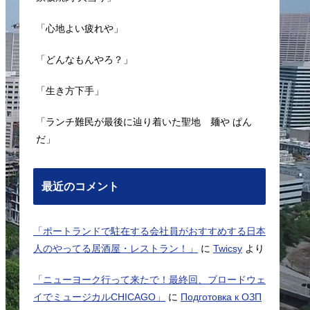
「心地よい疲れや」
「どんなもんやろ？」
「生き方下手」
「ランチ難民が最後に辿り着いた聖地 麺や ぱん
だ」
最近のコメント
「ポートランドで駐在する会社員がおすすめする日本
人のやってる居酒屋・レストラン！」
に
Twicsy
より
「ニューヨーク行って来たで！最終回、ブロードウェ
イでミュージカルCHICAGO」
に
Подготовка к ОЗП