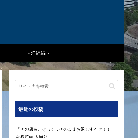
～沖縄編～
最近の投稿
「その店名、そっくりそのままお返しするぜ！！！
鉄板焼肉 大当り」