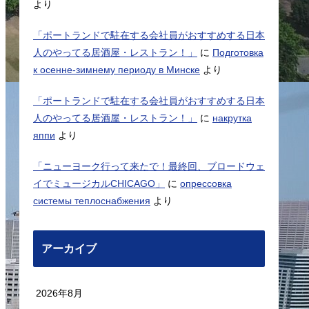
より
「ポートランドで駐在する会社員がおすすめする日本
人のやってる居酒屋・レストラン！」
に
Подготовка
к осенне-зимнему периоду в Минске
より
「ポートランドで駐在する会社員がおすすめする日本
人のやってる居酒屋・レストラン！」
に
накрутка
яппи
より
「ニューヨーク行って来たで！最終回、ブロードウェ
イでミュージカルCHICAGO」
に
опрессовка
системы теплоснабжения
より
アーカイブ
2026年8月