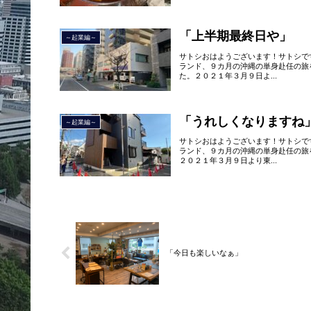
「上半期最終日や」
～起業編～
サトシおはようございます！サトシで
ランド、９カ月の沖縄の単身赴任の旅
た。２０２１年３月９日よ...
「うれしくなりますね
～起業編～
サトシおはようございます！サトシで
ランド、９カ月の沖縄の単身赴任の旅
２０２１年３月９日より東...
「今日も楽しいなぁ」