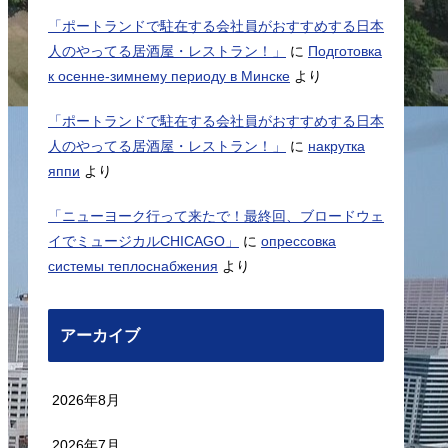
「ポートランドで駐在する会社員がおすすめする日本
人のやってる居酒屋・レストラン！」
に
Подготовка
к осенне-зимнему периоду в Минске
より
「ポートランドで駐在する会社員がおすすめする日本
人のやってる居酒屋・レストラン！」
に
накрутка
яппи
より
「ニューヨーク行って来たで！最終回、ブロードウェ
イでミュージカルCHICAGO」
に
опрессовка
системы теплоснабжения
より
アーカイブ
2026年8月
2026年7月