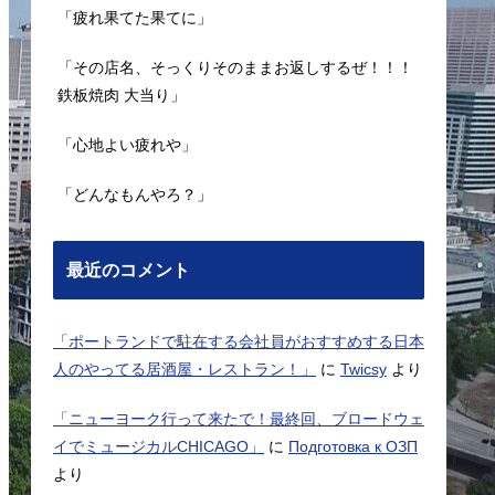
「疲れ果てた果てに」
「その店名、そっくりそのままお返しするぜ！！！
鉄板焼肉 大当り」
「心地よい疲れや」
「どんなもんやろ？」
最近のコメント
「ポートランドで駐在する会社員がおすすめする日本
人のやってる居酒屋・レストラン！」
に
Twicsy
より
「ニューヨーク行って来たで！最終回、ブロードウェ
イでミュージカルCHICAGO」
に
Подготовка к ОЗП
より