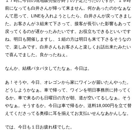
１７時に今日の現地販売会が終了の予定だったのですが、１９時
前になっても白井さんが帰って来ません。何かあったのかなぁな
んて思って、LINEを入れようとしたら、白井さんが戻ってきまし
た。お客さんが３組来て下さって、接客が長引いた影響もあって
戻ってくるのが遅かったみたいです。お役立ちできるといいです
ね。明日も開催しますし、１組の方は明日も来て下さるそうなの
で、楽しみです。白井さんもお客さんと楽しくお話出来たみたい
で喜んでました。良かったねぇ。
なんか、結構バタバタしてたなぁ。今日は。
あ！そうや。今日、オレゴンから家にワインが届いたんやった。
どうしようかなぁ。車で帰って、ワインを明日事務所に持ってく
るか。車で来るのも日曜日の方が朝、道が空いてるしなぁ。そう
やなぁ。そうするか。今日は車で帰るか。送料18,000円を立て替
えてくださってる奥様に耳を揃えてお支払いせんなあかんしな。
では、今日も１日お疲れ様でした。