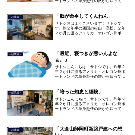
ートランドの単身赴任の旅から戻ってき
て、５月から単身赴任で沖縄に出向して
住んでいましたが、２０２１年３月５日
で２３年間のサラリーマン人生を卒業
「脳が命令してくんねん」
～起業編～
し、東京品川区南大井で不動...
サトシおはようございます！サトシで
す。約２年半の四国の松山・高松、２年
２か月に渡るアメリカ・オレゴン州ポー
トランド、９カ月の沖縄の単身赴任の旅
を終えて、２０２１年３月５日に２３年
間のサラリーマン人生に終止符を打っ
て、２０２１年３月９日より東...
「最近、寝つきが悪いんよな
～起業編～
ぁ。」
サトシこんにちは！サトシです。昨年２
年２か月に渡るアメリカ・オレゴン州ポ
ートランドの単身赴任の旅から戻ってき
て、５月から単身赴任で沖縄に出向して
住んでいましたが、２０２１年３月５日
で２３年間のサラリーマン人生を卒業
「培った知恵と経験」
～起業編～
し、東京都品川区南大井で不...
サトシこんにちは！サトシです。昨年２
年２か月に渡るアメリカ・オレゴン州ポ
ートランドの単身赴任の旅から戻ってき
て、５月から単身赴任で沖縄に出向して
住んでいましたが、２０２１年３月５日
で２３年間のサラリーマン人生を卒業
し、東京品川区南大井で不動...
「大倉山師岡町新築戸建への想
～起業編～
い」