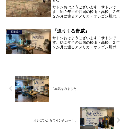
サトシおはようございます！サトシで
す。約２年半の四国の松山・高松、２年
２か月に渡るアメリカ・オレゴン州ポー
トランド、９カ月の沖縄の単身赴任の旅
を終えて、２０２１年３月５日に２３年
間のサラリーマン人生に終止符を打っ
「迫りくる脅威」
～起業編～
て、２０２１年３月９日より東...
サトシおはようございます！サトシで
す。約２年半の四国の松山・高松、２年
２か月に渡るアメリカ・オレゴン州ポー
トランド、９カ月の沖縄の単身赴任の旅
を終えて、２０２１年３月５日に２３年
間のサラリーマン人生に終止符を打っ
て、２０２１年３月９日より東...
「本気をみました」
「オレゴンからワインきたー！」