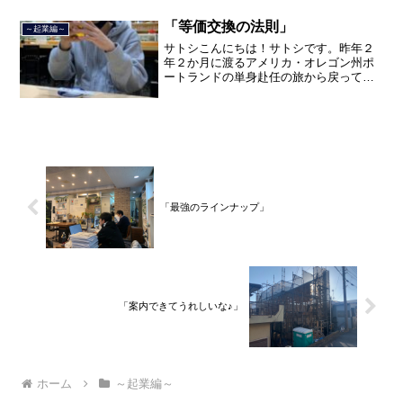
年間のサラリーマン人生に終止符を打ち
ました。２０２１年３月９日より東京都
「等価交換の法則」
～起業編～
品川区南大井で不動産を主...
サトシこんにちは！サトシです。昨年２
年２か月に渡るアメリカ・オレゴン州ポ
ートランドの単身赴任の旅から戻ってき
て、５月から単身赴任で沖縄に出向して
住んでいましたが、２０２１年３月５日
で２３年間のサラリーマン人生を卒業
し、東京都品川区南大井で不...
「最強のラインナップ」
「案内できてうれしいな♪」
ホーム
～起業編～