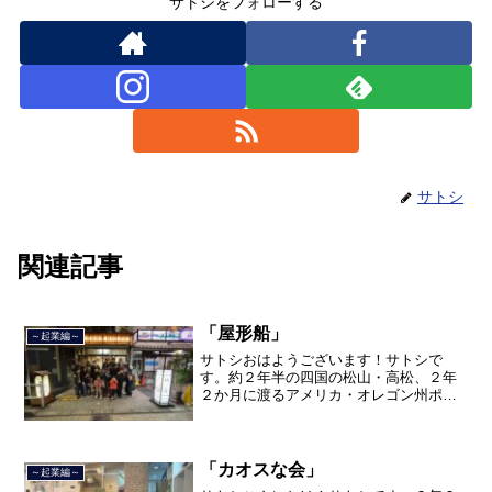
サトシをフォローする
サトシ
関連記事
「屋形船」
～起業編～
サトシおはようございます！サトシで
す。約２年半の四国の松山・高松、２年
２か月に渡るアメリカ・オレゴン州ポー
トランド、９カ月の沖縄の単身赴任の旅
を終えて、２０２１年３月５日に２３年
間のサラリーマン人生に終止符を打っ
て、２０２１年３月９日より東...
「カオスな会」
～起業編～