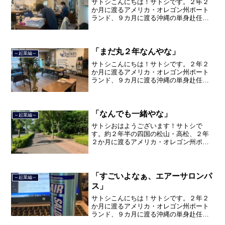
サトシこんにちは！サトシです。２年２
か月に渡るアメリカ・オレゴン州ポート
ランド、９カ月に渡る沖縄の単身赴任の
旅を終えて、２０２１年３月５日に２３
年間のサラリーマン人生に終止符を打ち
ました。２０２１年３月９日より東京都
品川区南大井で不動産を主...
「まだ丸２年なんやな」
～起業編～
サトシこんにちは！サトシです。２年２
か月に渡るアメリカ・オレゴン州ポート
ランド、９カ月に渡る沖縄の単身赴任の
旅を終えて、２０２１年３月５日に２３
年間のサラリーマン人生に終止符を打ち
ました。２０２１年３月９日より東京都
品川区南大井で不動産を主...
「なんでも一緒やな」
～起業編～
サトシおはようございます！サトシで
す。約２年半の四国の松山・高松、２年
２か月に渡るアメリカ・オレゴン州ポー
トランド、９カ月の沖縄の単身赴任の旅
を終えて、２０２１年３月５日に２３年
間のサラリーマン人生に終止符を打っ
て、２０２１年３月９日より東...
「すごいよなぁ、エアーサロンパ
～起業編～
ス」
サトシこんにちは！サトシです。２年２
か月に渡るアメリカ・オレゴン州ポート
ランド、９カ月に渡る沖縄の単身赴任の
旅を終えて、２０２１年３月５日に２３