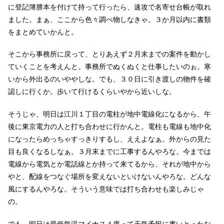
に登記簿謄本を付けて持って行ったら、速攻で名寄せ台帳が取れ
ました。まぁ、ここから色々調べ物しなきゃ。３か月以内に書類
をまとめていかんと。
そこから事務所に戻って、とりあえず２月末までの案件を動かし
ていくことを考えんと。事務所でぬくぬくと仕事したいのぉ。寒
いから外出るのいややしな。でも、３０日に引き渡しの物件を確
認しに行くか。歩いて行けるくらいやから近いしな。
そうじゃ、明日は江川１丁目の電柱が地中電線化になるから、午
後に東京電力の人と打ち合わせに行かんと。電柱も電線も地中化
になったらめっちゃすっきりするし、ええよなぁ。外からの見た
目も良くなるしなぁ。３月末までに工事するんやろな。今までは
電線から電気とか電話線とか持って来てるから、それが地中から
やと、配線をつなぐ場所を変えないといけないんやろな。どんな
風にするんやろな。そういう意味では打ち合わせも楽しみじゃ
の。
でも、明日は最低気温マイナス４度って天気予報に書いとったな