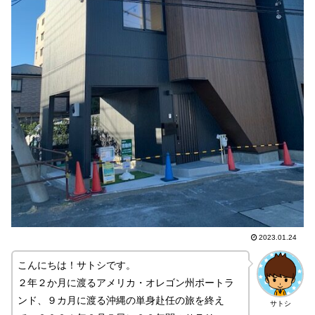
2023.01.24
こんにちは！サトシです。
２年２か月に渡るアメリカ・オレゴン州ポートラ
ンド、９カ月に渡る沖縄の単身赴任の旅を終え
サトシ