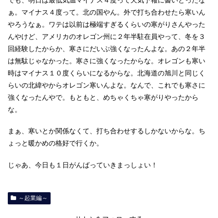
ぁ。マイナス４度って。北の国やん。外で打ち合わせたら寒いん
やろうなぁ。ワテは以前は極端すぎるくらいの寒がりさんやった
んやけど、アメリカのオレゴン州に２年半駐在員やって、冬を３
回経験したからか、寒さにだいぶ強くなったんよな。あの２年半
は無駄じゃなかった。寒さに強くなったからな。オレゴンも寒い
時はマイナス１０度くらいになるからな。北海道の旭川と同じく
らいの北緯やからオレゴン寒いんよな。なんで、これでも寒さに
強くなったんやで。もともと、めちゃくちゃ寒がりやったから
な。
まぁ、寒いとか関係なくて、打ち合わせするしかないからな。ち
ょっと暖かめの格好で行くか。
じゃあ、今日も１日がんばっていきまっしょい！
～起業編～