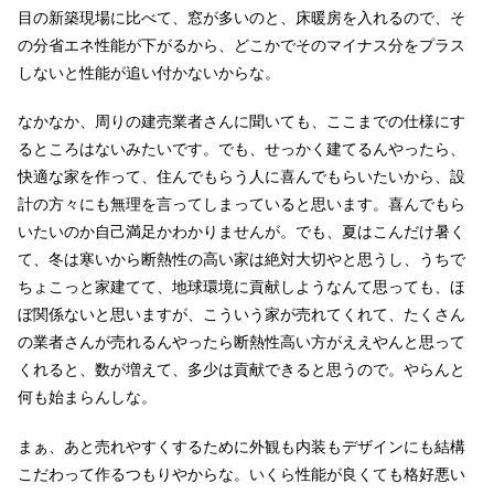
目の新築現場に比べて、窓が多いのと、床暖房を入れるので、そ
の分省エネ性能が下がるから、どこかでそのマイナス分をプラス
しないと性能が追い付かないからな。
なかなか、周りの建売業者さんに聞いても、ここまでの仕様にす
るところはないみたいです。でも、せっかく建てるんやったら、
快適な家を作って、住んでもらう人に喜んでもらいたいから、設
計の方々にも無理を言ってしまっていると思います。喜んでもら
いたいのか自己満足かわかりませんが。でも、夏はこんだけ暑く
て、冬は寒いから断熱性の高い家は絶対大切やと思うし、うちで
ちょこっと家建てて、地球環境に貢献しようなんて思っても、ほ
ぼ関係ないと思いますが、こういう家が売れてくれて、たくさん
の業者さんが売れるんやったら断熱性高い方がええやんと思って
くれると、数が増えて、多少は貢献できると思うので。やらんと
何も始まらんしな。
まぁ、あと売れやすくするために外観も内装もデザインにも結構
こだわって作るつもりやからな。いくら性能が良くても格好悪い