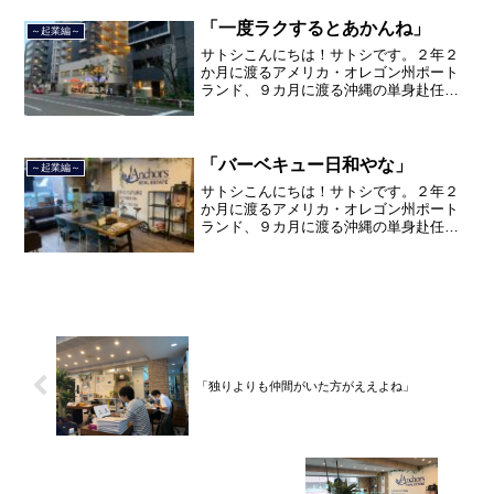
を終えて、２０２１年３月５日に２３年
間のサラリーマン人生に終止符を打っ
「一度ラクするとあかんね」
～起業編～
て、２０２１年３月９日より東...
サトシこんにちは！サトシです。２年２
か月に渡るアメリカ・オレゴン州ポート
ランド、９カ月に渡る沖縄の単身赴任の
旅を終えて、２０２１年３月５日に２３
年間のサラリーマン人生に終止符を打ち
ました。２０２１年３月９日より東京都
品川区南大井で不動産を主...
「バーベキュー日和やな」
～起業編～
サトシこんにちは！サトシです。２年２
か月に渡るアメリカ・オレゴン州ポート
ランド、９カ月に渡る沖縄の単身赴任の
旅を終えて、２０２１年３月５日に２３
年間のサラリーマン人生に終止符を打ち
ました。２０２１年３月９日より東京都
品川区南大井で不動産を主...
「独りよりも仲間がいた方がええよね」