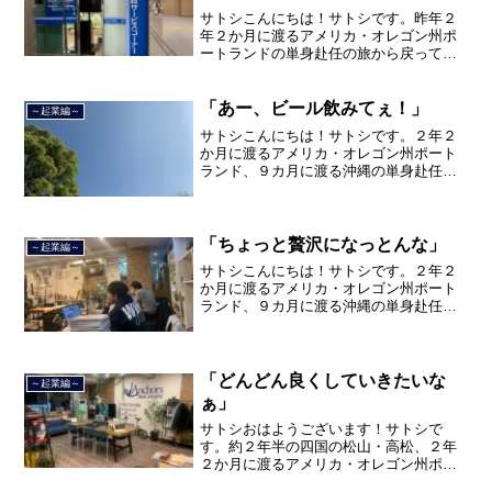
サトシこんにちは！サトシです。昨年２
年２か月に渡るアメリカ・オレゴン州ポ
ートランドの単身赴任の旅から戻ってき
て、５月から単身赴任で沖縄に出向して
住んでいましたが、２０２１年３月５日
で２３年間のサラリーマン人生を卒業
「あー、ビール飲みてぇ！」
～起業編～
し、東京品川区南大井で不動...
サトシこんにちは！サトシです。２年２
か月に渡るアメリカ・オレゴン州ポート
ランド、９カ月に渡る沖縄の単身赴任の
旅を終えて、２０２１年３月５日に２３
年間のサラリーマン人生に終止符を打ち
ました。２０２１年３月９日より東京都
品川区南大井で不動産を主...
「ちょっと贅沢になっとんな」
～起業編～
サトシこんにちは！サトシです。２年２
か月に渡るアメリカ・オレゴン州ポート
ランド、９カ月に渡る沖縄の単身赴任の
旅を終えて、２０２１年３月５日に２３
年間のサラリーマン人生に終止符を打ち
ました。２０２１年３月９日より東京都
品川区南大井で不動産を主...
「どんどん良くしていきたいな
～起業編～
ぁ」
サトシおはようございます！サトシで
す。約２年半の四国の松山・高松、２年
２か月に渡るアメリカ・オレゴン州ポー
トランド、９カ月の沖縄の単身赴任の旅