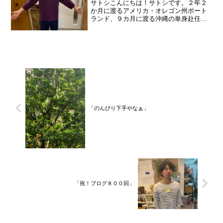
サトシこんにちは！サトシです。２年２
か月に渡るアメリカ・オレゴン州ポート
ランド、９カ月に渡る沖縄の単身赴任の
旅を終えて、２０２１年３月５日に２３
年間のサラリーマン人生に終止符を打ち
ました。２０２１年３月９日より東京都
品川区南大井で不動産を主...
「のんびり下手やなぁ」
「祝！ブログ８００回」