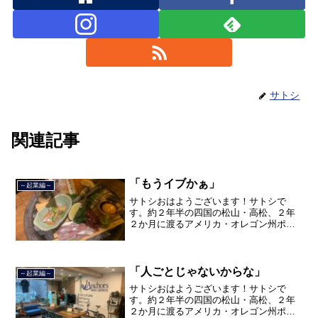
サトシ
関連記事
「もうイブかぁ」
～起業編～
サトシおはようございます！サトシで
す。約２年半の四国の松山・高松、２年
２か月に渡るアメリカ・オレゴン州ポー
トランド、９カ月の沖縄の単身赴任の旅
を終えて、２０２１年３月５日に２３年
間のサラリーマン人生に終止符を打っ
て、２０２１年３月９日より東...
「人ごとじゃないからな」
～起業編～
サトシおはようございます！サトシで
す。約２年半の四国の松山・高松、２年
２か月に渡るアメリカ・オレゴン州ポー