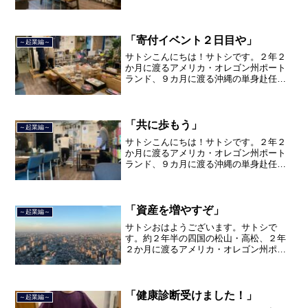
トランド、９カ月の沖縄の単身赴任の旅
を終えて、２０２１年３月５日に２３年
間のサラリーマン人生に終止符を打っ
て、２０２１年３月９日より東...
「寄付イベント２日目や」
～起業編～
サトシこんにちは！サトシです。２年２
か月に渡るアメリカ・オレゴン州ポート
ランド、９カ月に渡る沖縄の単身赴任の
旅を終えて、２０２１年３月５日に２３
年間のサラリーマン人生に終止符を打ち
ました。２０２１年３月９日より東京都
品川区南大井で不動産を主...
「共に歩もう」
～起業編～
サトシこんにちは！サトシです。２年２
か月に渡るアメリカ・オレゴン州ポート
ランド、９カ月に渡る沖縄の単身赴任の
旅を終えて、２０２１年３月５日に２３
年間のサラリーマン人生に終止符を打ち
ました。２０２１年３月９日より東京都
品川区南大井で不動産を主...
「資産を増やすぞ」
～起業編～
サトシおはようございます。サトシで
す。約２年半の四国の松山・高松、２年
２か月に渡るアメリカ・オレゴン州ポー
トランド、９カ月の沖縄の単身赴任の旅
を終えて、２０２１年３月５日に２３年
間のサラリーマン人生に終止符を打ちま
した。２０２１年３月９日よ...
「健康診断受けました！」
～起業編～