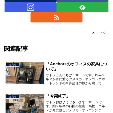
サトシ
関連記事
「Anchorsのオフィスの家具につ
～起業編～
いて」
サトシこんにちは！サトシです。昨年２
年２か月に渡るアメリカ・オレゴン州ポ
ートランドの単身赴任の旅から戻ってき
て、５月から単身赴任で沖縄に出向して
住んでいましたが、２０２１年３月５日
で退職し、東京で起業することになりま
「今期終了」
～起業編～
した。 今回はオフ...
サトシおはようございます！サトシで
す。約２年半の四国の松山・高松、２年
２か月に渡るアメリカ・オレゴン州ポー