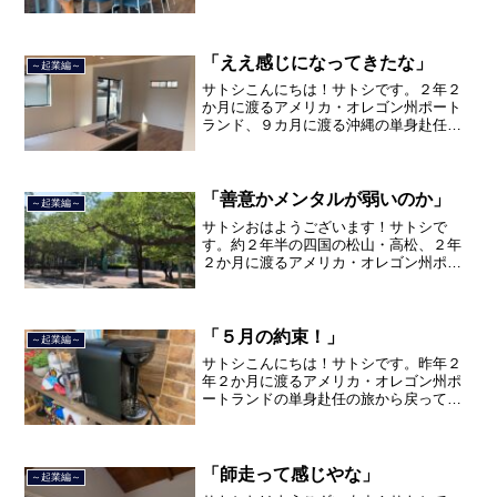
トランド、９カ月の沖縄の単身赴任の旅
を終えて、２０２１年３月５日に２３年
間のサラリーマン人生に終止符を打ちま
した。２０２１年３月９日よ...
「ええ感じになってきたな」
～起業編～
サトシこんにちは！サトシです。２年２
か月に渡るアメリカ・オレゴン州ポート
ランド、９カ月に渡る沖縄の単身赴任の
旅を終えて、２０２１年３月５日に２３
年間のサラリーマン人生に終止符を打ち
ました。２０２１年３月９日より東京都
品川区南大井で不動産を主...
「善意かメンタルが弱いのか」
～起業編～
サトシおはようございます！サトシで
す。約２年半の四国の松山・高松、２年
２か月に渡るアメリカ・オレゴン州ポー
トランド、９カ月の沖縄の単身赴任の旅
を終えて、２０２１年３月５日に２３年
間のサラリーマン人生に終止符を打っ
て、２０２１年３月９日より東...
「５月の約束！」
～起業編～
サトシこんにちは！サトシです。昨年２
年２か月に渡るアメリカ・オレゴン州ポ
ートランドの単身赴任の旅から戻ってき
て、５月から単身赴任で沖縄に出向して
住んでいましたが、２０２１年３月５日
で２３年間のサラリーマン人生を卒業
し、東京品川区南大井で不動...
「師走って感じやな」
～起業編～