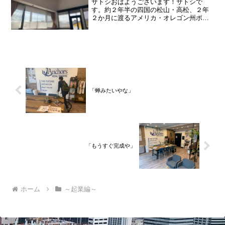
サトシおはようございます！サトシで
す。約２年半の四国の松山・高松、２年
２か月に渡るアメリカ・オレゴン州ポー
トランド、９カ月の沖縄の単身赴任の旅
を終えて、２０２１年３月５日に２３年
間のサラリーマン人生に終止符を打ちま
した。２０２１年３月９日よ...
「蝉みたいやな」
「もうすぐ完成や」
ホーム
～起業編～