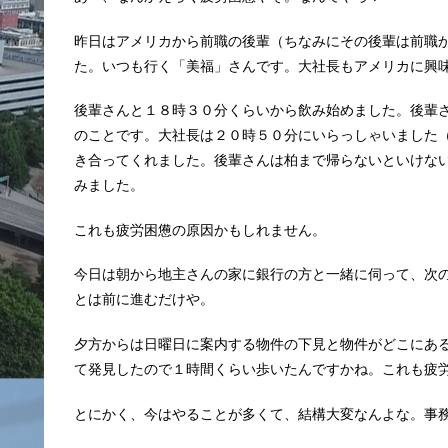
昨日はアメリカから前職の後輩（ちなみにその後輩は前職
た。いつも行く「美福」さんです。大社長もアメリカに興
後輩さんと１８時３０分くらいから飲み始めました。後輩
のことです。大社長は２０時５０分にいらっしゃいました
き合ってくれました。後輩さんは柏まで帰らないといけな
みました。
これも疲労困憊の原因かもしれません。
今日は朝から地主さんの家に銀行の方と一緒に伺って、次
とは前に進むだけや。
夕方からは日曜日に案内する物件の下見と物件がどこにあ
て発見したので１時間くらい歩いたんですかね。これも疲
とにかく、今はやることが多くて、結構大変なんよな。事