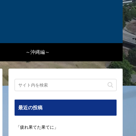
～沖縄編～
最近の投稿
「疲れ果てた果てに」