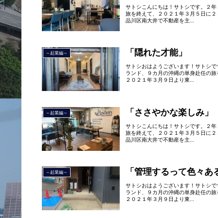
サトシこんにちは！サトシです。２年
旅を終えて、２０２１年３月５日に２
品川区南大井で不動産を主...
「隠れた才能」
～起業編～
サトシおはようございます！サトシで
ランド、９カ月の沖縄の単身赴任の旅
２０２１年３月９日より東...
「ささやかな楽しみ」
～起業編～
サトシこんにちは！サトシです。２年
旅を終えて、２０２１年３月５日に２
品川区南大井で不動産を主...
「管理するって色々あ
～起業編～
サトシおはようございます！サトシで
ランド、９カ月の沖縄の単身赴任の旅
２０２１年３月９日より東...