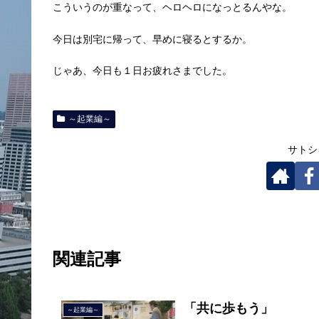
こういうのが重なって、ヘロヘロになっとるんやな。
今日は別宅に帰って、早めに寝るとするか。
じゃあ、今日も１日お疲れさまでした。
～起業編～
サトシ
関連記事
「共に歩もう」
～起業編～