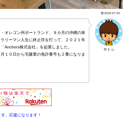
2026.07.03
カ・オレゴン州ポートランド、９カ月の沖縄の単
サラリーマン人生に終止符を打って、２０２１年
Anchors株式会社」を起業しました。
サトシ
４月１０日から宅建業の免許番号も２番になりま
ます。応援になります！