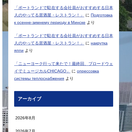
「ポートランドで駐在する会社員がおすすめする日本
人のやってる居酒屋・レストラン！」
に
Подготовка
к осенне-зимнему периоду в Минске
より
「ポートランドで駐在する会社員がおすすめする日本
人のやってる居酒屋・レストラン！」
に
накрутка
яппи
より
「ニューヨーク行って来たで！最終回、ブロードウェ
イでミュージカルCHICAGO」
に
опрессовка
системы теплоснабжения
より
アーカイブ
2026年8月
2026年7月