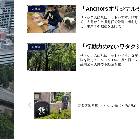
「Anchorsオリジナ
～起業編～
サトシこんにちは！サトシです。昨年
て、５月から単身赴任で沖縄に出向し
し、東京で不動産を主に取り...
「行動力のないワタク
～起業編～
サトシこんにちは！サトシです。２年
旅を終えて、２０２１年３月５日に２
品川区南大井で不動産を主...
「百名店常連店 とんかつ 鉄（くろがね）