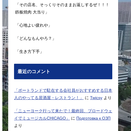
「その店名、そっくりそのままお返しするぜ！！！
鉄板焼肉 大当り」
「心地よい疲れや」
「どんなもんやろ？」
「生き方下手」
最近のコメント
「ポートランドで駐在する会社員がおすすめする日本
人のやってる居酒屋・レストラン！」
に
Twicsy
より
「ニューヨーク行って来たで！最終回、ブロードウェ
イでミュージカルCHICAGO」
に
Подготовка к ОЗП
より