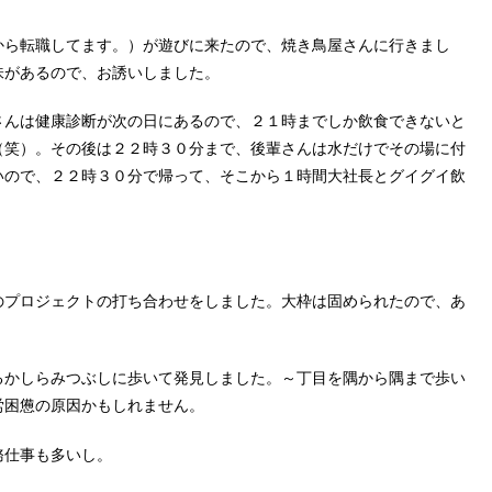
から転職してます。）が遊びに来たので、焼き鳥屋さんに行きまし
味があるので、お誘いしました。
さんは健康診断が次の日にあるので、２１時までしか飲食できないと
（笑）。その後は２２時３０分まで、後輩さんは水だけでその場に付
いので、２２時３０分で帰って、そこから１時間大社長とグイグイ飲
のプロジェクトの打ち合わせをしました。大枠は固められたので、あ
るかしらみつぶしに歩いて発見しました。～丁目を隅から隅まで歩い
労困憊の原因かもしれません。
務仕事も多いし。