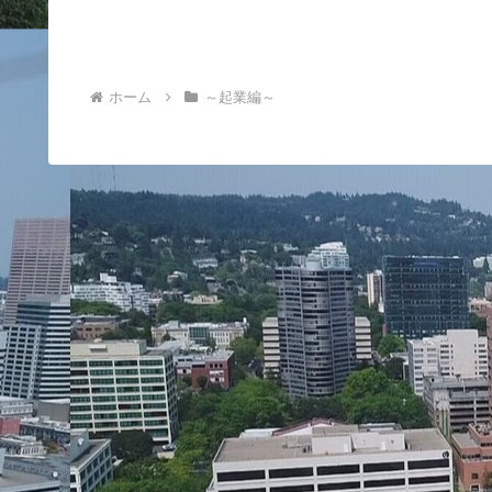
ホーム
～起業編～