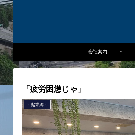
会社案内
「疲労困憊じゃ」
～起業編～