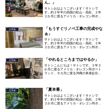
ん。」
サトシおはようございます！サトシで
す。約２年半の四国の松山・高松、２年
２か月に渡るアメリカ・オレゴン州ポー
トランド、９カ月の沖縄の単身赴任の旅
を終えて、２０２１年３月５日に２３年
間のサラリーマン人生に終止符を打っ
「もうすぐリノベ工事の完成やな
～起業編～
て、２０２１年３月９日より東...
ぁ」
サトシおはようございます！サトシで
す。約２年半の四国の松山・高松、２年
２か月に渡るアメリカ・オレゴン州ポー
トランド、９カ月の沖縄の単身赴任の旅
を終えて、２０２１年３月５日に２３年
間のサラリーマン人生に終止符を打ちま
「やれるところまではやるか」
～起業編～
した。２０２１年３月９日よ...
サトシこんにちは！サトシです。２年２
か月に渡るアメリカ・オレゴン州ポート
ランド、９カ月に渡る沖縄の単身赴任の
旅を終えて、２０２１年３月５日に２３
年間のサラリーマン人生に終止符を打ち
ました。２０２１年３月９日より東京都
品川区南大井で不動産を主...
「夏本番」
～起業編～
サトシおはようございます！サトシで
す。約２年半の四国の松山・高松、２年
２か月に渡るアメリカ・オレゴン州ポー
トランド、９カ月の沖縄の単身赴任の旅