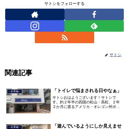
サトシをフォローする
サトシ
関連記事
「トイレで悩まされる日やなぁ」
～起業編～
サトシおはようございます！サトシで
す。約２年半の四国の松山・高松、２年
２か月に渡るアメリカ・オレゴン州ポー
トランド、９カ月の沖縄の単身赴任の旅
を終えて、２０２１年３月５日に２３年
間のサラリーマン人生に終止符を打っ
て、２０２１年３月９日より東...
「遊んでいるようにしか見えませ
～起業編～