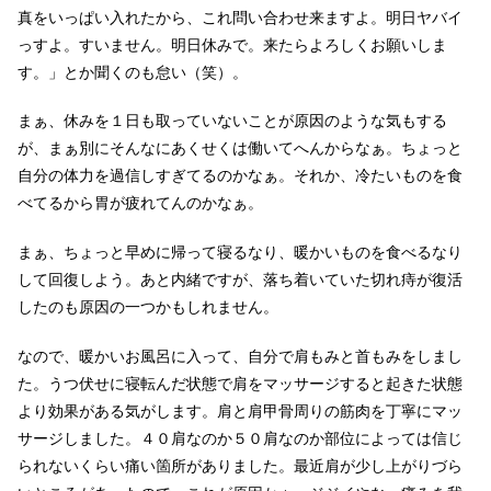
真をいっぱい入れたから、これ問い合わせ来ますよ。明日ヤバイ
っすよ。すいません。明日休みで。来たらよろしくお願いしま
す。」とか聞くのも怠い（笑）。
まぁ、休みを１日も取っていないことが原因のような気もする
が、まぁ別にそんなにあくせくは働いてへんからなぁ。ちょっと
自分の体力を過信しすぎてるのかなぁ。それか、冷たいものを食
べてるから胃が疲れてんのかなぁ。
まぁ、ちょっと早めに帰って寝るなり、暖かいものを食べるなり
して回復しよう。あと内緒ですが、落ち着いていた切れ痔が復活
したのも原因の一つかもしれません。
なので、暖かいお風呂に入って、自分で肩もみと首もみをしまし
た。うつ伏せに寝転んだ状態で肩をマッサージすると起きた状態
より効果がある気がします。肩と肩甲骨周りの筋肉を丁寧にマッ
サージしました。４０肩なのか５０肩なのか部位によっては信じ
られないくらい痛い箇所がありました。最近肩が少し上がりづら