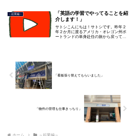
を終えて、２０２１年３月５日に２３年
間のサラリーマン人生に終止符を打ちま
した。２０２１年３月９日よ...
「英語の学習でやってることを紹
～起業編～
介します！」
サトシこんにちは！サトシです。昨年２
年２か月に渡るアメリカ・オレゴン州ポ
ートランドの単身赴任の旅から戻ってき
て、５月から単身赴任で沖縄に出向して
住んでいましたが、２０２１年３月５日
で２３年間のサラリーマン人生を卒業
し、東京品川区南大井で不動...
「看板張り替えてもらいました」
「物件の管理も仕事きっちり」
ホーム
～起業編～