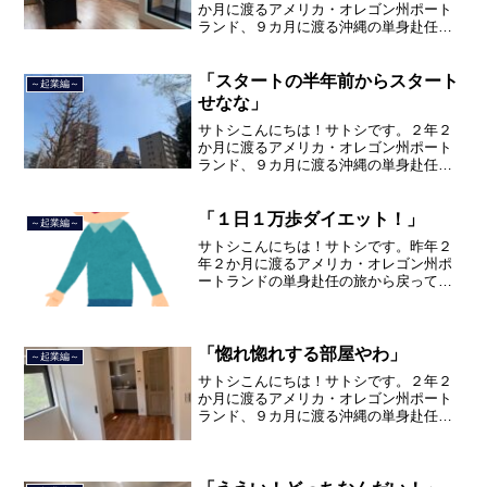
か月に渡るアメリカ・オレゴン州ポート
ランド、９カ月に渡る沖縄の単身赴任の
旅を終えて、２０２１年３月５日に２３
年間のサラリーマン人生に終止符を打ち
ました。２０２１年３月９日より東京都
「スタートの半年前からスタート
～起業編～
品川区南大井で不動産を主...
せなな」
サトシこんにちは！サトシです。２年２
か月に渡るアメリカ・オレゴン州ポート
ランド、９カ月に渡る沖縄の単身赴任の
旅を終えて、２０２１年３月５日に２３
年間のサラリーマン人生に終止符を打ち
ました。２０２１年３月９日より東京都
「１日１万歩ダイエット！」
～起業編～
品川区南大井で不動産を主...
サトシこんにちは！サトシです。昨年２
年２か月に渡るアメリカ・オレゴン州ポ
ートランドの単身赴任の旅から戻ってき
て、５月から単身赴任で沖縄に出向して
住んでいましたが、２０２１年３月５日
で２３年間のサラリーマン人生を卒業
し、東京品川区南大井で不動...
「惚れ惚れする部屋やわ」
～起業編～
サトシこんにちは！サトシです。２年２
か月に渡るアメリカ・オレゴン州ポート
ランド、９カ月に渡る沖縄の単身赴任の
旅を終えて、２０２１年３月５日に２３
年間のサラリーマン人生に終止符を打ち
ました。２０２１年３月９日より東京都
品川区南大井で不動産を主...