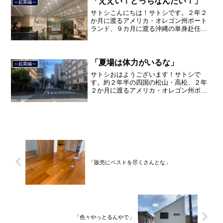
「ええい！どっちなんだい！」
～起業編～
サトシこんにちは！サトシです。２年２
か月に渡るアメリカ・オレゴン州ポート
ランド、９カ月に渡る沖縄の単身赴任の
旅を終えて、２０２１年３月５日に２３
年間のサラリーマン人生に終止符を打ち
ました。２０２１年３月９日より東京都
品川区南大井で不動産を主...
「夏場は体力がいるな」
～起業編～
サトシおはようございます！サトシで
す。約２年半の四国の松山・高松、２年
２か月に渡るアメリカ・オレゴン州ポー
トランド、９カ月の沖縄の単身赴任の旅
を終えて、２０２１年３月５日に２３年
間のサラリーマン人生に終止符を打っ
て、２０２１年３月９日より東...
「販売にベストを尽くさんとな」
「色々やっとるんやで」